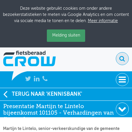
Deze website gebruikt cookies om onder andere
bezoekerstatistieken te meten via Google Analytics en om content
via sociale media te tonen en te delen.
Meer informatie
Melding sluiten
NIEUWS
TERUG NAAR 'KENNISBANK'
Soort:
Presentatie
Presentatie Martijn te Lintelo
BIJEENKOMSTEN
Auteur:
Martijn te Lintelo
bijeenkomst 101105 - Verhardingen van
Datum:
10-11-2005
KENNISBANK
fietspaden
Martijn te Lintelo, senior-verkeerskundige van de gemeente
ADRESSENBOEK