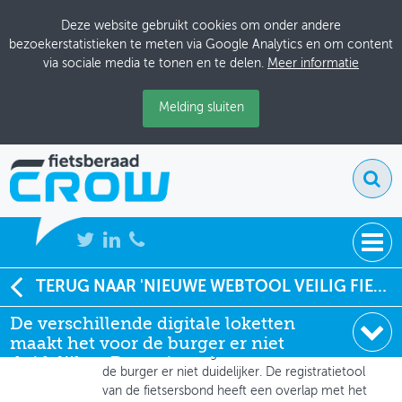
Deze website gebruikt cookies om onder andere
bezoekerstatistieken te meten via Google Analytics en om content
via sociale media te tonen en te delen.
Meer informatie
Melding sluiten
NIEUWS
TERUG NAAR 'NIEUWE WEBTOOL VEILIG FIETSEN VOOR GEMEENTEN GELANCEERD'
Robert Habing
, Gemeente Rijssen-Holten
De verschillende digitale loketten
BIJEENKOMSTEN
01-10-2013 om 11:14
maakt het voor de burger er niet
De verschillende digitale loketten maakt het voor
KENNISBANK
duidelijker. De registratie
de burger er niet duidelijker. De registratietool
van de fietsersbond heeft een overlap met het
ADRESSENBOEK