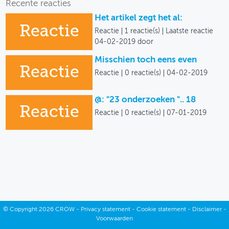
Recente reacties
Het artikel zegt het al:
Reactie
Reactie
1 reactie(s)
Laatste reactie
04-02-2019 door
Misschien toch eens even
Reactie
Reactie
0 reactie(s)
04-02-2019
@: "23 onderzoeken ".. 18
Reactie
Reactie
0 reactie(s)
07-01-2019
©
Copyright
2026 CROW -
Privacy statement
-
Cookie statement
-
Disclaimer
-
Voorwaarden