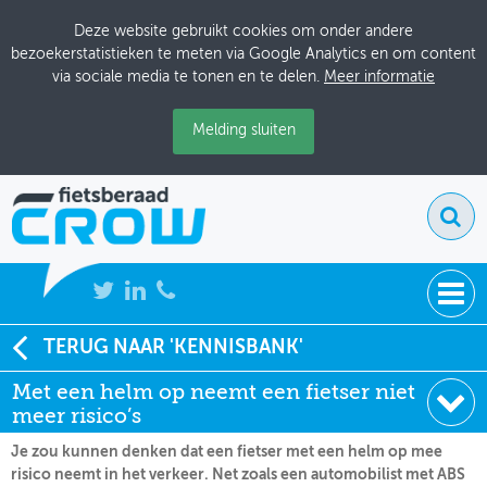
Deze website gebruikt cookies om onder andere
bezoekerstatistieken te meten via Google Analytics en om content
via sociale media te tonen en te delen.
Meer informatie
Melding sluiten
NIEUWS
TERUG NAAR 'KENNISBANK'
Soort:
Nieuws Fietsberaad
Met een helm op neemt een fietser niet
BIJEENKOMSTEN
Datum:
07-01-2019
meer risico’s
KENNISBANK
Je zou kunnen denken dat een fietser met een helm op mee
risico neemt in het verkeer. Net zoals een automobilist met ABS
ADRESSENBOEK