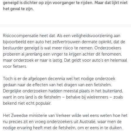
geneigd is dichter op zijn voorganger te rijden. Maar dat lijkt niet
het geval te zijn.
OVER FIETSBERAAD
THEMASITES
MIJN PROFIEL
Risicocompensatie heet dat. Als een veiligheidsvoorziening aan
bijvoorbeeld een auto het zelfvertrouwen dermate opkrikt, dat de
GEBRUIKER
bestuurder geneigd is wat meer risico te nemen. Onderzoekers
proberen al jarenlang een vinger te krijgen achter dit fenomeen,
maar onderzoek er naar is lastig. Dat geldt voor auto’s en helemaal
voor fietsers.
Toch is er de afgelopen decennia wel het nodige onderzoek
gedaan naar de effecten van het dragen van een fietshelm.
Dergelijke onderzoeken hadden meestal plaats in het buitenland,
want in ons land is de fietshelm – behalve bij wielrenners – zoals
bekend niet echt populair.
Het Zweedse ministerie van Verkeer wilde wel eens weten hoe het
nu precies zit en vroeg onderzoekers uit Australië, waar men de
nodige ervaring heeft met de fietshelm, om er eens in te duiken.