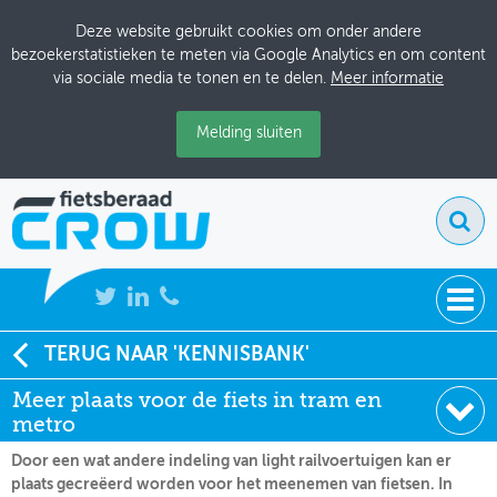
Deze website gebruikt cookies om onder andere
bezoekerstatistieken te meten via Google Analytics en om content
via sociale media te tonen en te delen.
Meer informatie
Melding sluiten
NIEUWS
TERUG NAAR 'KENNISBANK'
Soort:
Nieuws Fietsberaad
Meer plaats voor de fiets in tram en
BIJEENKOMSTEN
Datum:
03-09-2008
metro
KENNISBANK
Door een wat andere indeling van light railvoertuigen kan er
plaats gecreëerd worden voor het meenemen van fietsen. In
ADRESSENBOEK