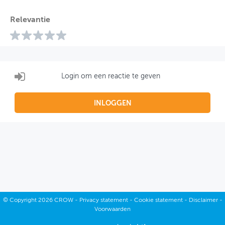
Relevantie
Login om een reactie te geven
INLOGGEN
©
Copyright
2026 CROW -
Privacy statement
-
Cookie statement
-
Disclaimer
-
Voorwaarden