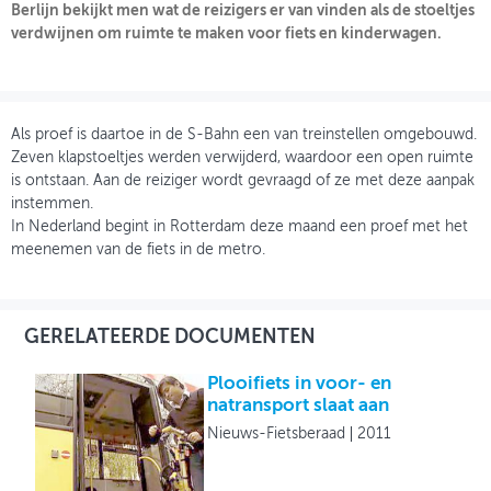
Berlijn bekijkt men wat de reizigers er van vinden als de stoeltjes
verdwijnen om ruimte te maken voor fiets en kinderwagen.
OVER FIETSBERAAD
THEMASITES
MIJN PROFIEL
Als proef is daartoe in de S-Bahn een van treinstellen omgebouwd.
Zeven klapstoeltjes werden verwijderd, waardoor een open ruimte
GEBRUIKER
is ontstaan. Aan de reiziger wordt gevraagd of ze met deze aanpak
instemmen.
In Nederland begint in Rotterdam deze maand een proef met het
meenemen van de fiets in de metro.
GERELATEERDE DOCUMENTEN
Plooifiets in voor- en
natransport slaat aan
Nieuws-Fietsberaad
2011