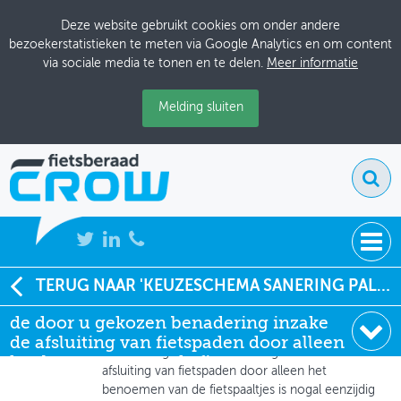
Deze website gebruikt cookies om onder andere
bezoekerstatistieken te meten via Google Analytics en om content
via sociale media te tonen en te delen.
Meer informatie
Melding sluiten
NIEUWS
TERUG NAAR 'KEUZESCHEMA SANERING PALEN OP FIETSPADEN'
Gerard Boers
de door u gekozen benadering inzake
BIJEENKOMSTEN
27-05-2014 om 15:41
de afsluiting van fietspaden door alleen
de door u gekozen benadering inzake de
KENNISBANK
het benoemen van de fie
afsluiting van fietspaden door alleen het
benoemen van de fietspaaltjes is nogal eenzijdig
ADRESSENBOEK