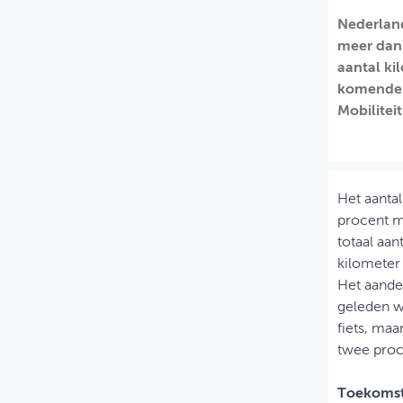
Nederland
MIJN PROFIEL
meer dan 
GEBRUIKER
aantal ki
komende ja
Mobilitei
Het aantal
procent m
totaal aan
kilometer 
Het aandee
geleden wa
fiets, maa
twee proc
Toekoms