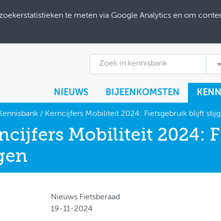
ekerstatistieken te meten via Google Analytics en om content
Zoek in kennisbank
NIEUWS
BIJEENKOMSTEN
KENN
Kennisbank
/
Kerncijfers Mobiliteit 2024: Fietsgebruik blijft stij
ncijfers Mobiliteit 2024: F
jgen
Nieuws Fietsberaad
19-11-2024