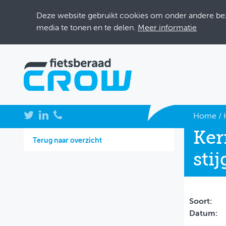
Deze website gebruikt cookies om onder andere bezo
media te tonen en te delen.
Meer informatie
NIEUWS
Home
/
Ker
BIJEENKOMSTEN
Terug naar overzicht
sti
KENNISBANK
ADRESSENBOEK
OVER FIETSBERAAD
Soort:
Datum:
THEMASITES