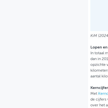
KiM (2024
Lopen en
In totaal
dan in 20
opzichte v
kilometers
aantal kil
Kerncijfer
Met
Kernc
de cijfers
over het a