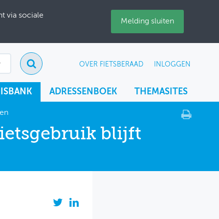
 via sociale
Melding sluiten
OVER FIETSBERAAD
INLOGGEN
ISBANK
ADRESSENBOEK
THEMASITES
gen
ietsgebruik blijft