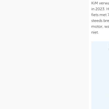
KiM verwac
in 2023. 
fiets met 
steeds br
motor, wa
niet.