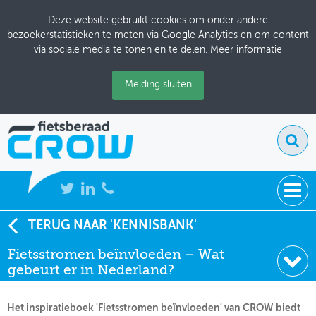
Deze website gebruikt cookies om onder andere
bezoekerstatistieken te meten via Google Analytics en om content
via sociale media te tonen en te delen.
Meer informatie
Melding sluiten
NIEUWS
TERUG NAAR 'KENNISBANK'
Soort:
Beleidsdocumenten
Fietsstromen beïnvloeden – Wat
BIJEENKOMSTEN
Uitgever:
CROW
gebeurt er in Nederland?
Datum:
09-01-2025
KENNISBANK
Het inspiratieboek 'Fietsstromen beïnvloeden' van CROW biedt
ADRESSENBOEK