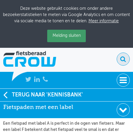
Deze website gebruikt cookies om onder andere
bezoekerstatistieken te meten via Google Analytics en om content
via sociale media te tonen en te delen.
Meer informatie
Melding sluiten
NIEUWS
TERUG NAAR 'KENNISBANK'
Soort:
Nieuws Fietsberaad
Fietspaden met een label
BIJEENKOMSTEN
Datum:
22-04-2021
KENNISBANK
Een fietspad met label A is perfect in de ogen van fietsers. Maar
een label F betekent dat het fietspad veel te smal is en dat er
ADRESSENBOEK