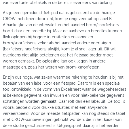
van eventuele obstakels in de berm, is eveneens van belang.
Als je een ‘gemiddeld’ fietspad dat is gebaseerd op de huidige
CROW-richtlijnen doorlicht, kom je ongeveer uit op label B.
Afhankelijke van de intensiteit en het aandeel brom/snorfietsers
hoort daar een breedte bij. Maar de aanbevolen breedtes kunnen
flink oplopen bij hogere intensiteiten en aandelen
brom/snorfietsers; zeker als het aandeel andere voertuigen
(bakfietsen, racefietsers) afwijkt, kom je al snel lager uit. Dit wil
overigens niet altijd betekenen dat het fietspad breder moet
worden gemaakt. De oplossing kan ook liggen in andere
maatregelen, zoals het weren van brom-/snorfietsen.
Er zijn dus nogal wat zaken waarmee rekening te houden is bij het
bepalen van een label voor een fietspad. Daarom is een speciale
tool ontwikkeld in de vorm van Excelsheet waar de wegbeheerders
al bekende gegevens kan invullen en voor niet-bekende gegevens
schattingen worden gemaakt. Daar rolt dan een label uit. De tool is
vooral bedoeld voor drukke situaties met een afwijkende
verkeersbeeld. Voor de meeste fietspaden kan nog steeds de tabel
met CROW-aanbevelingen gebruikt worden, die in het kader van
deze studie geactualiseerd is. Uitgangspunt daarbij is het eerder