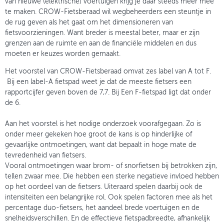
van nieuwe (elektrische) voertuigen krijg je daar steeds meer mee
te maken. CROW-Fietsberaad wil wegbeheerders een steuntje in
de rug geven als het gaat om het dimensioneren van
fietsvoorzieningen. Want breder is meestal beter, maar er zijn
grenzen aan de ruimte en aan de financiële middelen en dus
moeten er keuzes worden gemaakt.
Het voorstel van CROW-Fietsberaad omvat zes label van A tot F.
Bij een label-A fietspad weet je dat de meeste fietsers een
rapportcijfer geven boven de 7,7. Bij Een F-fietspad ligt dat onder
de 6.
Aan het voorstel is het nodige onderzoek voorafgegaan. Zo is
onder meer gekeken hoe groot de kans is op hinderlijke of
gevaarlijke ontmoetingen, want dat bepaalt in hoge mate de
tevredenheid van fietsers.
Vooral ontmoetingen waar brom- of snorfietsen bij betrokken zijn,
tellen zwaar mee. Die hebben een sterke negatieve invloed hebben
op het oordeel van de fietsers. Uiteraard spelen daarbij ook de
intensiteiten een belangrijke rol. Ook spelen factoren mee als het
percentage duo-fietsers, het aandeel brede voertuigen en de
snelheidsverschillen. En de effectieve fietspadbreedte, afhankelijk