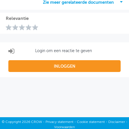
Zie meer gerelateerde documenten
Relevantie
Login om een reactie te geven
INLOGGEN
©
Copyright
2026 CROW -
Privacy statement
-
Cookie statement
-
Disclaimer
-
Voorwaarden