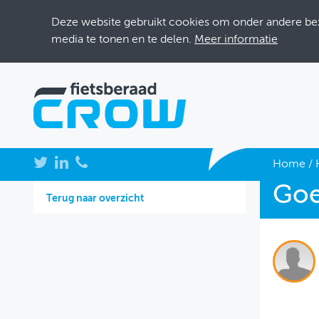
Deze website gebruikt cookies om onder andere bezo
media te tonen en te delen.
Meer informatie
NIEUWS
Home
/
Goe
BIJEENKOMSTEN
Terug naar overzicht
KENNISBANK
ADRESSENBOEK
OVER FIETSBERAAD
THEMASITES