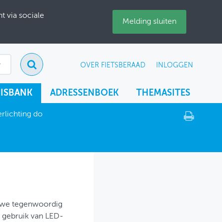
 via sociale
Melding sluiten
OVER FIETSBERAAD
INLOGGEN
ISBANK
ADRESSENBOEK
THEMASITES
rlichting do
n we tegenwoordig
t gebruik van LED-