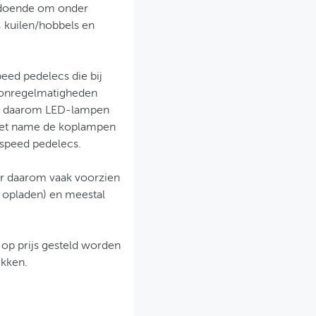
oldoende om onder
, kuilen/hobbels en
peed pedelecs die bij
 onregelmatigheden
n daarom LED-lampen
Met name de koplampen
 speed pedelecs.
r daarom vaak voorzien
cu opladen) en meestal
 op prijs gesteld worden
ikken.