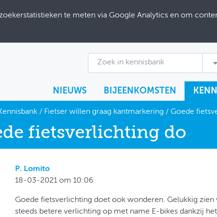
ekerstatistieken te meten via Google Analytics en om content
Zoek in kennisbank
NIEUWS
BIJEENKOMSTEN
KENN
Kennisbank
/
Fietser willen graag kantmarkering
/
Goede fietsve
de fietsverlichting do
P. Lomito
18-03-2021 om 10:06
Goede fietsverlichting doet ook wonderen. Gelukkig zie
steeds betere verlichting op met name E-bikes dankzij he