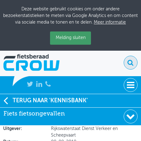
Deze website gebruikt cookies om onder andere
bezoekerstatistieken te meten via Google Analytics en om content
via sociale media te tonen en te delen.
Meer informatie
Melding sluiten
NIEUWS
TERUG NAAR 'KENNISBANK'
Soort:
Notities
Fiets fietsongevallen
BIJEENKOMSTEN
Auteur:
Paul Schepers - Rijkswaterstaat Dienst
Verkeer en Scheepvaart
KENNISBANK
Uitgever:
Rijkswaterstaat Dienst Verkeer en
Scheepvaart
ADRESSENBOEK