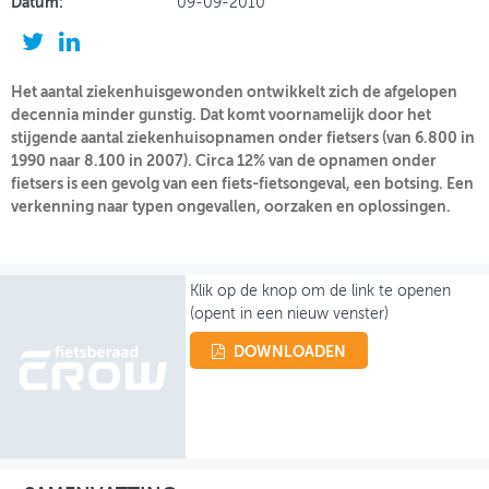
Datum:
09-09-2010
OVER FIETSBERAAD
THEMASITES
Het aantal ziekenhuisgewonden ontwikkelt zich de afgelopen
decennia minder gunstig. Dat komt voornamelijk door het
MIJN PROFIEL
stijgende aantal ziekenhuisopnamen onder fietsers (van 6.800 in
1990 naar 8.100 in 2007). Circa 12% van de opnamen onder
GEBRUIKER
fietsers is een gevolg van een fiets-fietsongeval, een botsing. Een
verkenning naar typen ongevallen, oorzaken en oplossingen.
Klik op de knop om de link te openen
(opent in een nieuw venster)
DOWNLOADEN