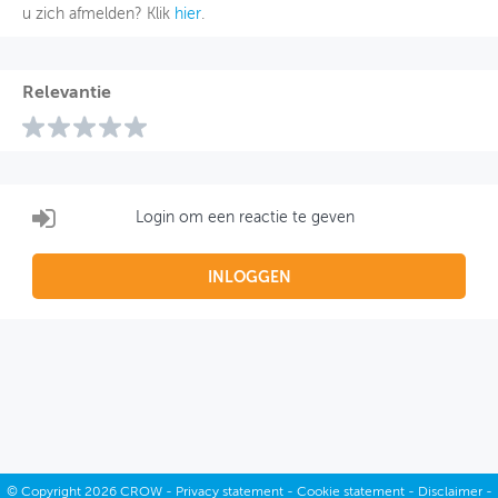
u zich afmelden? Klik
hier
.
Relevantie
Login om een reactie te geven
INLOGGEN
©
Copyright
2026 CROW -
Privacy statement
-
Cookie statement
-
Disclaimer
-