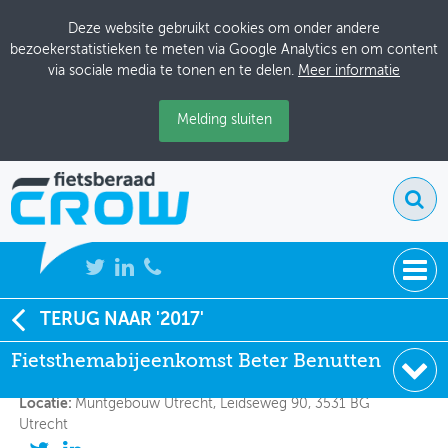
Deze website gebruikt cookies om onder andere
bezoekerstatistieken te meten via Google Analytics en om content
via sociale media te tonen en te delen.
Meer informatie
Melding sluiten
NIEUWS
TERUG NAAR '2017'
Fietsthemabijeenkomst Beter Benutten
Fietsthemabijeenkomst Beter Benutten
BIJEENKOMSTEN
Datum:
11-4-2017, 13:30 - 17:30
KENNISBANK
Locatie:
Muntgebouw Utrecht, Leidseweg 90, 3531 BG
Utrecht
ADRESSENBOEK