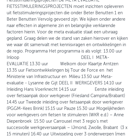
Fietsstimuleringsprojecten De META EVALUATIE
FIETSSTIMULERINGSPROJECTEN moet inzichten opleveren
uit fietsstimuleringsprojecten die onder Beter Benutten 1 en
Beter Benutten Vervolg gevoerd zijn. We kijken onder andere
naar effecten in algemene zin en belangrijke verklarende
factoren hierin. Voor de meta evaluatie staat een uitvraag
gepland. Graag delen we de stand van zaken hierover en kijken
we waar dit samenvalt met kennisvragen en ontwikkelingen in
de regio. Programma Het programma is als volgt: 13.00 uur
Inloop DEEL I META-
EVALUATIE 13.30 uur Welkom door Klaartje Arntzen
13.35 uur Fietsontwikkelingen bij Tour de Force en het
Ministerie van Infrastructuur en Milieu 13.50 uur Meta-
evaluatie - Lysanne de Gijt DEEL II WERKGEVERS 14.10 uur
Inleiding Hans Voerknecht 14.15 uur Eerste inleiding
over fietsaanpak door werkgever (Friesland Campina/Brabant)
14.45 uur Tweede inleiding over fietsaanpak door werkgever
(PGGM-Kees Brink) 15.15 uur Pauze 15.30 uur Mogelijkheden
voor werkgevers om fietsen te stimuleren (WKR e.d.) – Anne
Diepenbroek 15.50 uur Carrousel met 3 regio’s met
succesvolle werkgeversaanpak – IJmond, Zwolle, Brabant (3 x
15 minuten) 16.40 uur Uitwisseling over 3 onderwerpen (men