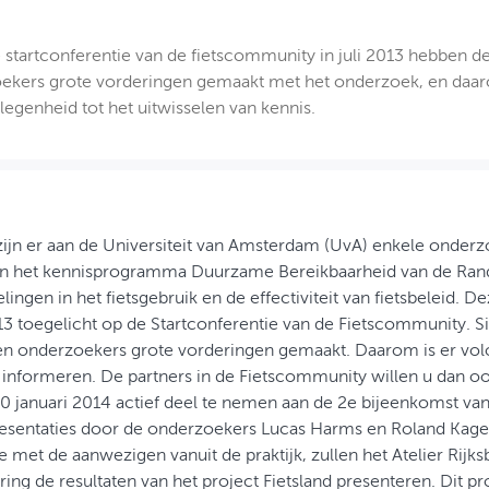
 startconferentie van de fietscommunity in juli 2013 hebben d
ekers grote vorderingen gemaakt met het onderzoek, en daarom
egenheid tot het uitwisselen van kennis.
zijn er aan de Universiteit van Amsterdam (UvA) enkele onderzo
an het kennisprogramma Duurzame Bereikbaarheid van de Rand
lingen in het fietsgebruik en de effectiviteit van fietsbeleid. 
013 toegelicht op de Startconferentie van de Fietscommunity. 
n onderzoekers grote vorderingen gemaakt. Daarom is er vol
 informeren. De partners in de Fietscommunity willen u dan oo
 januari 2014 actief deel te nemen aan de 2e bijeenkomst va
esentaties door de onderzoekers Lucas Harms en Roland Kage
ie met de aanwezigen vanuit de praktijk, zullen het Atelier Ri
ring de resultaten van het project Fietsland presenteren. Dit p