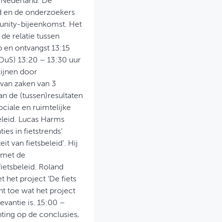
n Nederland. De
ad en de onderzoekers
unity-bijeenkomst. Het
 de relatie tussen
p en ontvangst 13:15
DuS) 13:20 – 13:30 uur
lijnen door
van zaken van 3
n de (tussen)resultaten
ciale en ruimtelijke
eleid. Lucas Harms
ies in fietstrends’
t van fietsbeleid’. Hij
l met de
ietsbeleid. Roland
 het project ‘De fiets
t toe wat het project
vantie is. 15:00 –
hting op de conclusies,