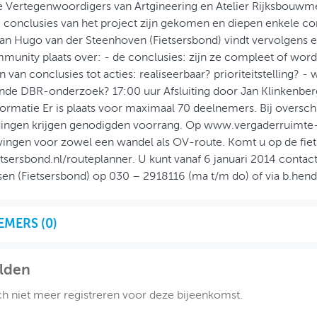
e Vertegenwoordigers van Artgineering en Atelier Rijksbouwm
de conclusies van het project zijn gekomen en diepen enkele co
van Hugo van der Steenhoven (Fietsersbond) vindt vervolgens 
munity plaats over: - de conclusies: zijn ze compleet of wordt
 van conclusies tot acties: realiseerbaar? prioriteitstelling? - 
nde DBR-onderzoek? 17:00 uur Afsluiting door Jan Klinkenber
ormatie Er is plaats voor maximaal 70 deelnemers. Bij overschr
ingen krijgen genodigden voorrang. Op www.vergaderruimte-u
vingen voor zowel een wandel als OV-route. Komt u op de fiet
sersbond.nl/routeplanner. U kunt vanaf 6 januari 2014 conta
en (Fietsersbond) op 030 – 2918116 (ma t/m do) of via b.hend
EMERS (
0
)
lden
ch niet meer registreren voor deze bijeenkomst.