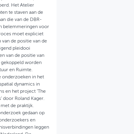
oerd. Het Atelier
en te staven aan de
 aan die van de DBR-
n en belemmeringen voor
proces moet expliciet
n van de positie van de
igend pleidooi
en van de positie van
ie gekoppeld worden
ctuur en Ruimte.
 onderzoeken in het
spatial dynamics in
ms en het project 'The
s’ door Roland Kager.
met de praktijk.
 onderzoek gedaan op
n onderzoekers en
nnisverbindingen leggen