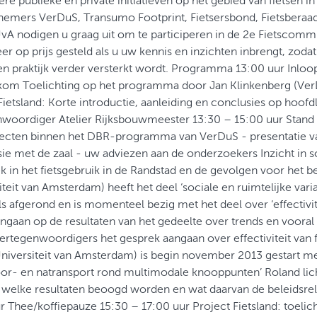
re publieke en private initiatieven op het gebied van fietsen i
efnemers VerDuS, Transumo Footprint, Fietsersbond, Fietsbera
vA nodigen u graag uit om te participeren in de 2e Fietscomm
er op prijs gesteld als u uw kennis en inzichten inbrengt, zodat
en praktijk verder versterkt wordt. Programma 13:00 uur Inloo
kom Toelichting op het programma door Jan Klinkenberg (Ver
Fietsland: Korte introductie, aanleiding en conclusies op hoofd
woordiger Atelier Rijksbouwmeester 13:30 – 15:00 uur Stand 
jecten binnen het DBR-programma van VerDuS - presentatie va
sie met de zaal - uw adviezen aan de onderzoekers Inzicht in so
 in het fietsgebruik in de Randstad en de gevolgen voor het b
teit van Amsterdam) heeft het deel ‘sociale en ruimtelijke variat
s afgerond en is momenteel bezig met het deel over ‘effectivitei
 ingaan op de resultaten van het gedeelte over trends en voora
vertegenwoordigers het gesprek aangaan over effectiviteit van f
niversiteit van Amsterdam) is begin november 2013 gestart met
oor- en natransport rond multimodale knooppunten’ Roland lich
 welke resultaten beoogd worden en wat daarvan de beleidsrele
r Thee/koffiepauze 15:30 – 17:00 uur Project Fietsland: toelic