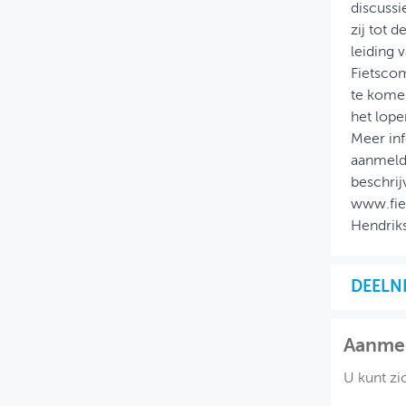
discussi
zij tot 
leiding 
Fietscom
te komen
het lope
Meer inf
aanmeld
beschrij
www.fiet
Hendriks
DEELN
Aanme
U kunt zi