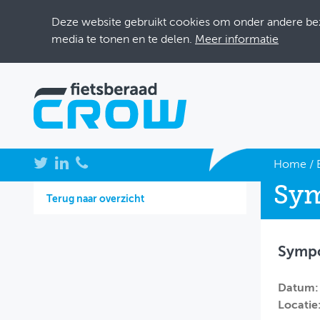
Deze website gebruikt cookies om onder andere bezo
media te tonen en te delen.
Meer informatie
NIEUWS
Home
/
Sym
BIJEENKOMSTEN
Terug naar overzicht
KENNISBANK
Sympo
ADRESSENBOEK
OVER FIETSBERAAD
Datum:
Locatie
THEMASITES