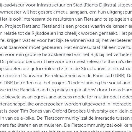
ijksadviseur voor Infrastructuur en Stad (Rients Dijkstra) uitgev
wmeester wil het gesprek met u aangaan, om hun uitgangspunt
. Het is ook interessant de resultaten van Fietsland te spiegelen
n. Project Fietsland Fietsland is een proces waarin de kanse
 in relatie tot de Rijksdoelen inzichtelijk worden gemaakt. Het 
fel krijgen wat er voor het Rijk te winnen valt bij het verbetere
n wat daarvoor moet gebeuren. Het eindresultaat zal een overtu
n voor een grotere betrokkenheid van het Rijk bij het verbeter
. Dit pleidooi benoemt hiervoor de meest relevante thema’s d
ijksdoelen die geformuleerd zijn in de Structuurvisie Infrastru
derzoeken Duurzame Bereikbaarheid van de Randstad (DBR) De
n DBR betreffen o.a. het project 'Understanding the social and 
use in the Randstad and its policy implications' door Lucas Har
the bicycle as an egress and access mode for multimodal node
enschappelijke onderzoeken worden uitgevoerd in interactie 
t is door Tim Jones van Oxford Brookes University een klein
ein van de e-bike. De ‘Fietscommunity’ zal de interactie tusse
oners faciliteren en stimuleren. De Fietscommunity zal ook ke