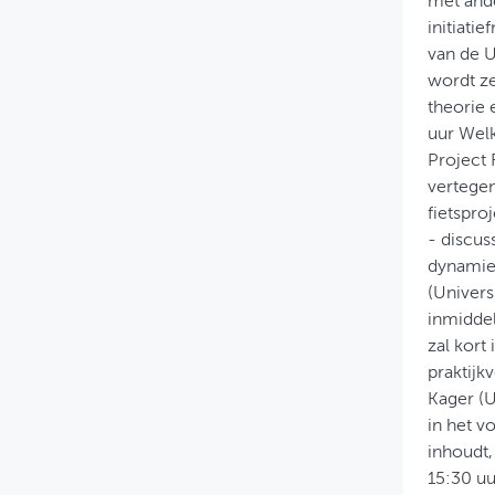
met ande
initiati
van de U
wordt ze
theorie 
uur Wel
Project 
vertegen
fietspro
- discus
dynamiek
(Universi
inmiddel
zal kort
praktijk
Kager (U
in het v
inhoudt,
15:30 uu