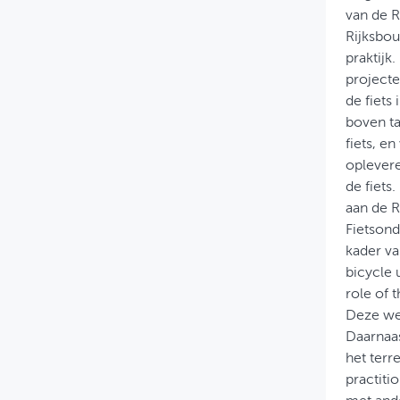
van de R
Rijksbou
praktijk
projecte
de fiets
boven ta
fiets, e
oplevere
de fiets
aan de R
Fietson
kader va
bicycle 
role of 
Deze wet
Daarnaas
het terr
practiti