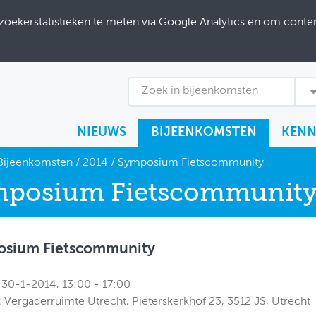
ekerstatistieken te meten via Google Analytics en om content
Zoek in bijeenkomsten
NIEUWS
BIJEENKOMSTEN
KENN
Bijeenkomsten
/
2014
/
Symposium Fietscommunity
posium Fietscommunit
sium Fietscommunity
30-1-2014, 13:00 - 17:00
:
Vergaderruimte Utrecht, Pieterskerkhof 23, 3512 JS, Utrecht