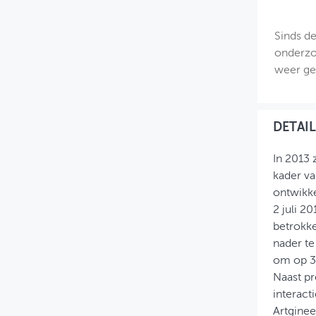
MIJN PROFIEL
Sinds de
GEBRUIKER
onderzo
weer gel
DETAIL
In 2013 
kader v
ontwikke
2 juli 2
betrokke
nader te
om op 30
Naast pr
interact
Artginee