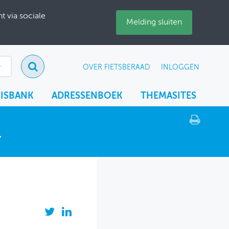
 via sociale
Melding sluiten
OVER FIETSBERAAD
INLOGGEN
ISBANK
ADRESSENBOEK
THEMASITES
y