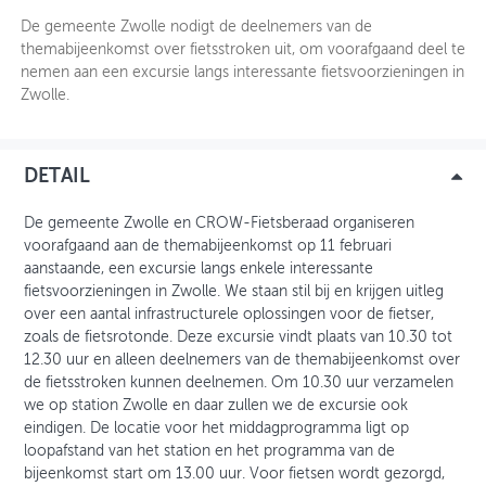
De gemeente Zwolle nodigt de deelnemers van de
OVER FIETSBERAAD
themabijeenkomst over fietsstroken uit, om voorafgaand deel te
nemen aan een excursie langs interessante fietsvoorzieningen in
THEMASITES
Zwolle.
MIJN PROFIEL
DETAIL
GEBRUIKER
De gemeente Zwolle en CROW-Fietsberaad organiseren
voorafgaand aan de themabijeenkomst op 11 februari
aanstaande, een excursie langs enkele interessante
fietsvoorzieningen in Zwolle. We staan stil bij en krijgen uitleg
over een aantal infrastructurele oplossingen voor de fietser,
zoals de fietsrotonde. Deze excursie vindt plaats van 10.30 tot
12.30 uur en alleen deelnemers van de themabijeenkomst over
de fietsstroken kunnen deelnemen. Om 10.30 uur verzamelen
we op station Zwolle en daar zullen we de excursie ook
eindigen. De locatie voor het middagprogramma ligt op
loopafstand van het station en het programma van de
bijeenkomst start om 13.00 uur. Voor fietsen wordt gezorgd,