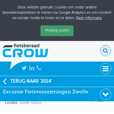
Deze website gebruikt cookies om onder andere
bezoekerstatistieken te meten via Google Analytics en om content
via sociale media te tonen en te delen.
Meer informatie
Melding sluiten
NIEUWS
TERUG NAAR '2014'
Excursie Fietsvoorzieningen Zwolle
Excursie Fietsvoorzieningen Zwolle
BIJEENKOMSTEN
Datum:
11-2-2014, 10:30 - 12:30
KENNISBANK
Locatie:
Zwolle station
ADRESSENBOEK