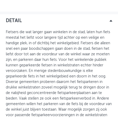
OVER FIETSBERAAD
DETAIL
THEMASITES
MIJN PROFIEL
Fietsers die wat langer gaan winkelen in de stad, laten hun fiets
meestal het liefst voor langere tijd achter op een veilige en
GEBRUIKER
handige plek, in of dichtbij het winkelgebied. Fietsers die alleen
snel een paar boodschappen gaan doen in de stad, fietsen het
liefst door tot aan de voordeur van de winkel waar ze moeten
zijn, en parkeren daar hun fiets. Voor het winkelende publiek
kunnen geparkeerde fietsen in winkelstraten echter hinder
veroorzaken. En menige stedenbouwkundige is elke
geparkeerde fiets in het winkelgebied een doorn in het oog.
Diverse gemeenten proberen daarom het fietsparkeren in
drukke winkelstraten zoveel mogelijk terug te dringen door in
de nabijheid geconcentreerde fietsparkeerplaatsen aan te
bieden. Vaak stellen ze ook een fietsparkeerverbod in. Andere
gemeenten willen het parkeren van de fiets bij de voordeur van
de winkel juist blijven toestaan. Waar mogelijk zorgen zij ook
voor passende fietsparkeervoorzieningen in de winkelstraten