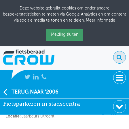
Deze website gebruikt cookies om onder andere
bezoekerstatistieken te meten via Google Analytics en om content
via sociale media te tonen en te delen.
Meer informatie
Melding sluiten
NIEUWS
TERUG NAAR '2006'
Fietsparkeren in stadscentra
Fietsparkeren in stadscentra
BIJEENKOMSTEN
Datum:
21-9-2006 13:30
KENNISBANK
Locatie:
Jaarbeurs Utrecht
ADRESSENBOEK