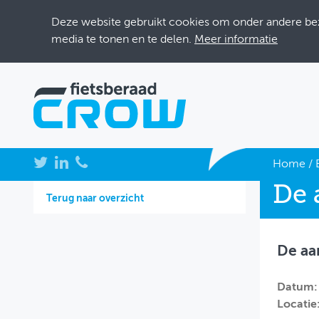
Deze website gebruikt cookies om onder andere bezo
media te tonen en te delen.
Meer informatie
NIEUWS
Home
/
De 
BIJEENKOMSTEN
Terug naar overzicht
KENNISBANK
De aa
ADRESSENBOEK
OVER FIETSBERAAD
Datum:
Locatie
THEMASITES