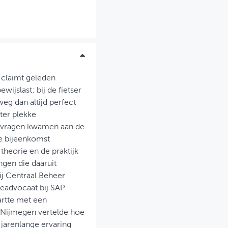
j claimt geleden
wijslast: bij de fietser
eg dan altijd perfect
ter plekke
e vragen kwamen aan de
de bijeenkomst
theorie en de praktijk
gen die daaruit
j Centraal Beheer
deadvocaat bij SAP
artte met een
 Nijmegen vertelde hoe
jarenlange ervaring