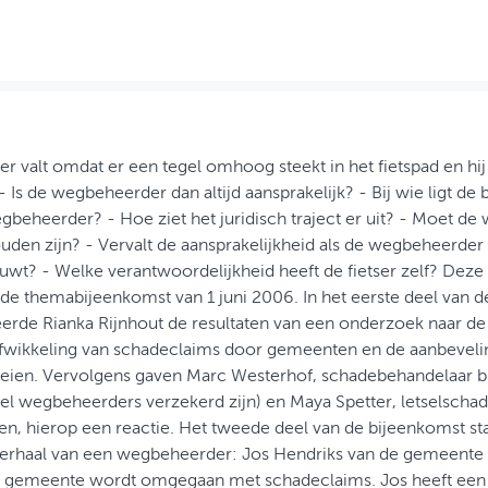
ser valt omdat er een tegel omhoog steekt in het fietspad en hi
 Is de wegbeheerder dan altijd aansprakelijk? - Bij wie ligt de be
gbeheerder? - Hoe ziet het juridisch traject er uit? - Moet de w
den zijn? - Vervalt de aansprakelijkheid als de wegbeheerder 
wt? - Welke verantwoordelijkheid heeft de fietser zelf? Dez
de themabijeenkomst van 1 juni 2006. In het eerste deel van 
erde Rianka Rijnhout de resultaten van een onderzoek naar de 
fwikkeling van schadeclaims door gemeenten en de aanbevelin
eien. Vervolgens gaven Marc Westerhof, schadebehandelaar bi
el wegbeheerders verzekerd zijn) en Maya Spetter, letselscha
n, hierop een reactie. Het tweede deel van de bijeenkomst st
verhaal van een wegbeheerder: Jos Hendriks van de gemeente
jn gemeente wordt omgegaan met schadeclaims. Jos heeft een 