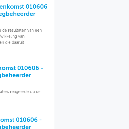
jeenkomst 010606
wegbeheerder
e de resultaten van een
fwikkeling van
n die daaruit
nkomst 010606 -
egbeheerder
caten, reageerde op de
nkomst 010606 -
egbeheerder