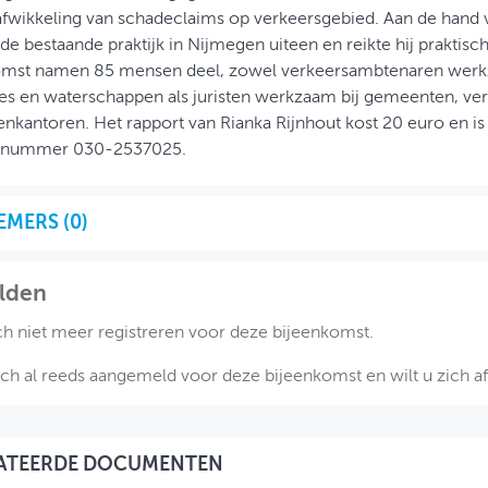
fwikkeling van schadeclaims op verkeersgebied. Aan de hand 
j de bestaande praktijk in Nijmegen uiteen en reikte hij praktisc
omst namen 85 mensen deel, zowel verkeersambtenaren werk
es en waterschappen als juristen werkzaam bij gemeenten, ve
nkantoren. Het rapport van Rianka Rijnhout kost 20 euro en is t
nnummer 030-2537025.
EMERS (
0
)
lden
ch niet meer registreren voor deze bijeenkomst.
ich al reeds aangemeld voor deze bijeenkomst en wilt u zich 
ATEERDE DOCUMENTEN