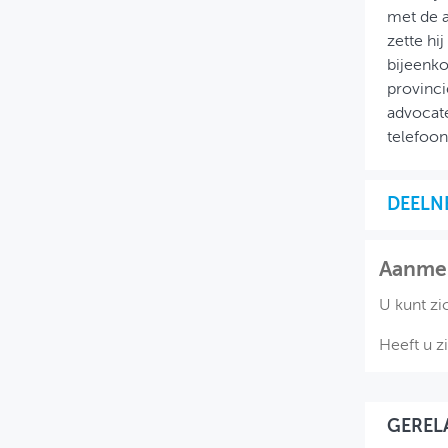
met de a
zette hi
bijeenk
provinci
advocate
telefoo
DEELN
Aanme
U kunt zi
Heeft u z
GEREL