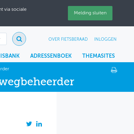
 via sociale
Melding sluiten
OVER FIETSBERAAD
INLOGGEN
ISBANK
ADRESSENBOEK
THEMASITES
rder
e wegbeheerder