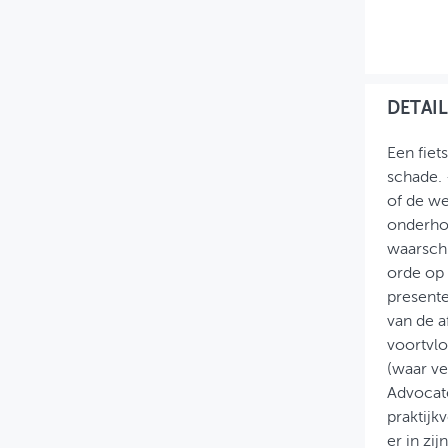
MIJN PROFIEL
GEBRUIKER
DETAIL
Een fiet
schade. -
of de we
onderhou
waarschu
orde op 
presente
van de a
voortvlo
(waar ve
Advocate
praktijk
er in zi