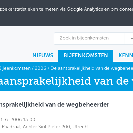
ekerstatistieken te meten via Google Analytics en om content
Zoek in bijeenkomsten
NIEUWS
BIJEENKOMSTEN
KENN
Bijeenkomsten
/
2006
/
De aansprakelijkheid van de wegbehee
aansprakelijkheid van d
nsprakelijkheid van de wegbeheerder
1-6-2006 13:00
:
Raadzaal, Achter Sint Pieter 200, Utrecht