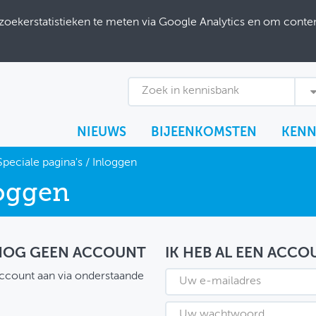
ekerstatistieken te meten via Google Analytics en om content
Zoek in kennisbank
NIEUWS
BIJEENKOMSTEN
KENN
Speciale pagina's
/
Inloggen
oggen
 NOG GEEN ACCOUNT
IK HEB AL EEN ACCO
ccount aan via onderstaande