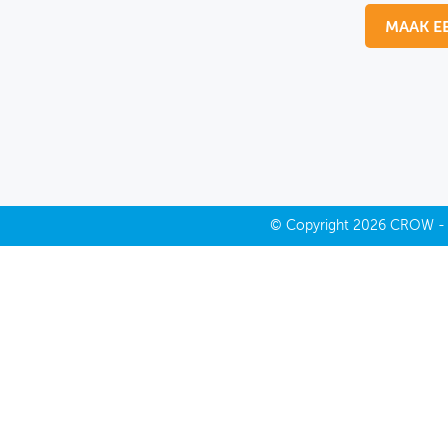
MAAK E
MIJN PROFIEL
GEBRUIKER
©
Copyright
2026 CROW 