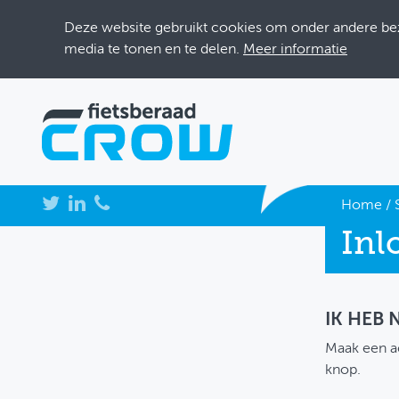
Deze website gebruikt cookies om onder andere bezo
media te tonen en te delen.
Meer informatie
NIEUWS
Home
/
Inl
BIJEENKOMSTEN
KENNISBANK
ADRESSENBOEK
IK HEB
Maak een a
OVER FIETSBERAAD
knop.
THEMASITES