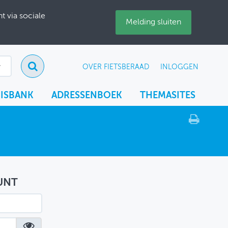
 via sociale
Melding sluiten
OVER FIETSBERAAD
INLOGGEN
ISBANK
ADRESSENBOEK
THEMASITES
UNT