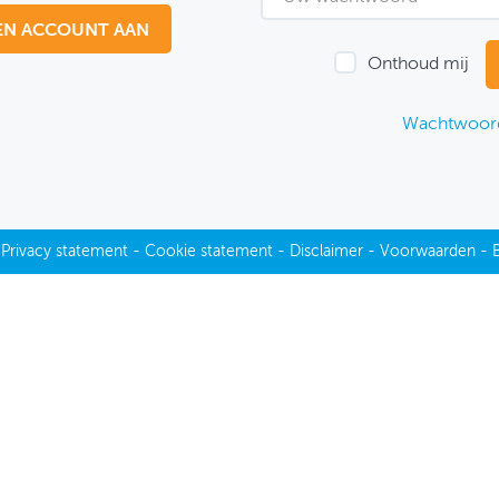
EN ACCOUNT AAN
Onthoud mij
Wachtwoord
-
Privacy statement
-
Cookie statement
-
Disclaimer
-
Voorwaarden
-