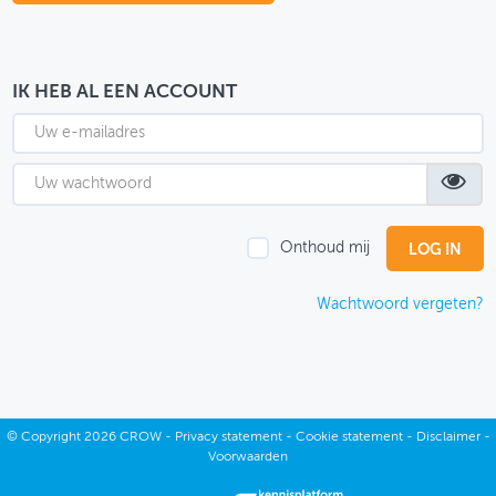
OVER FIETSBERAAD
THEMASITES
IK HEB AL EEN ACCOUNT
MIJN PROFIEL
GEBRUIKER
Onthoud mij
Wachtwoord vergeten?
©
Copyright
2026 CROW -
Privacy statement
-
Cookie statement
-
Disclaimer
-
Voorwaarden