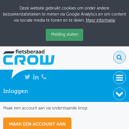
Deze website gebruikt cookies om onder andere
bezoekerstatistieken te meten via Google Analytics en om content
via sociale media te tonen en te delen.
Meer informatie
Melding sluiten
Inloggen
NIEUWS
IK HEB NOG GEEN ACCOUNT
BIJEENKOMSTEN
Maak een account aan via onderstaande knop.
KENNISBANK
MAAK EEN ACCOUNT AAN
ADRESSENBOEK