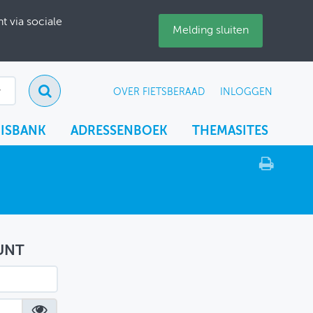
 via sociale
Melding sluiten
OVER FIETSBERAAD
INLOGGEN
ISBANK
ADRESSENBOEK
THEMASITES
UNT