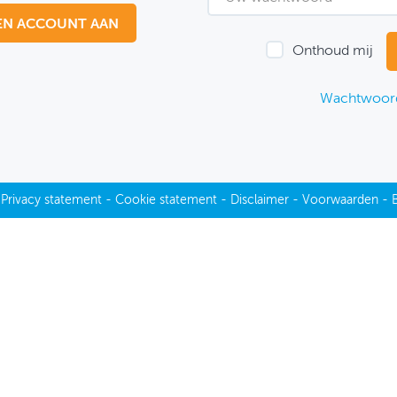
EN ACCOUNT AAN
Onthoud mij
Wachtwoord
-
Privacy statement
-
Cookie statement
-
Disclaimer
-
Voorwaarden
-