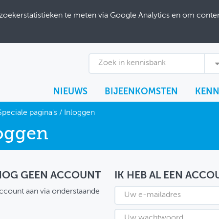
ekerstatistieken te meten via Google Analytics en om content
Zoek in kennisbank
NIEUWS
BIJEENKOMSTEN
KENN
Speciale pagina's
/
Inloggen
oggen
 NOG GEEN ACCOUNT
IK HEB AL EEN ACCO
ccount aan via onderstaande