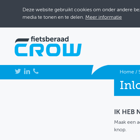
Deze website gebruikt cookies om onder andere bezo
media te tonen en te delen.
Meer informatie
NIEUWS
Home
/
Inl
BIJEENKOMSTEN
KENNISBANK
ADRESSENBOEK
IK HEB
Maak een a
OVER FIETSBERAAD
knop.
THEMASITES