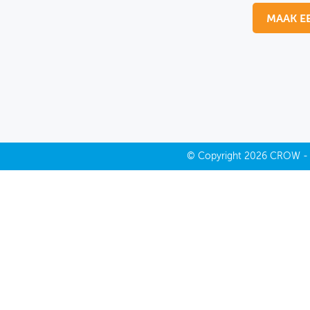
MAAK E
MIJN PROFIEL
GEBRUIKER
©
Copyright
2026 CROW 