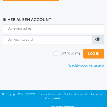
OVER FIETSBERAAD
THEMASITES
IK HEB AL EEN ACCOUNT
MIJN PROFIEL
GEBRUIKER
Onthoud mij
Wachtwoord vergeten?
©
Copyright
2026 CROW -
Privacy statement
-
Cookie statement
-
Disclaimer
-
Voorwaarden