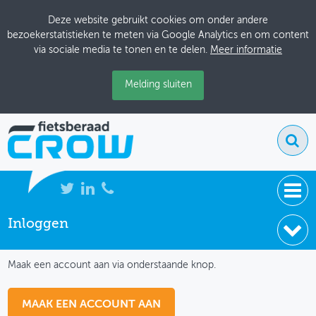
Deze website gebruikt cookies om onder andere
bezoekerstatistieken te meten via Google Analytics en om content
via sociale media te tonen en te delen.
Meer informatie
Melding sluiten
Inloggen
NIEUWS
IK HEB NOG GEEN ACCOUNT
BIJEENKOMSTEN
Maak een account aan via onderstaande knop.
KENNISBANK
MAAK EEN ACCOUNT AAN
ADRESSENBOEK