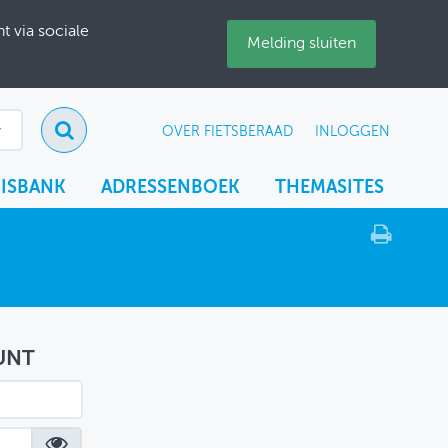
 via sociale
Melding sluiten
OVER FIETSBERAAD
INLOGGEN
ISBANK
ADRESSENBOEK
THEMASITES
UNT