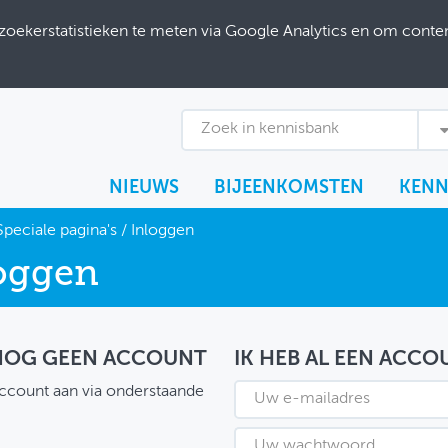
ekerstatistieken te meten via Google Analytics en om content
Zoek in kennisbank
NIEUWS
BIJEENKOMSTEN
KENN
Speciale pagina's
/
Inloggen
oggen
 NOG GEEN ACCOUNT
IK HEB AL EEN ACCO
ccount aan via onderstaande