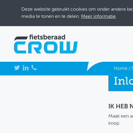
Deze website gebruikt cookies om onder andere bezo
media te tonen en te delen.
Meer informatie
NIEUWS
Home
/
Inl
BIJEENKOMSTEN
KENNISBANK
ADRESSENBOEK
IK HEB
Maak een a
OVER FIETSBERAAD
knop.
THEMASITES