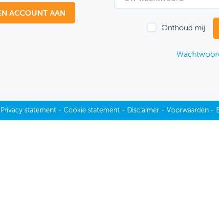
EN ACCOUNT AAN
Onthoud mij
Wachtwoord
-
Privacy statement
-
Cookie statement
-
Disclaimer
-
Voorwaarden
-