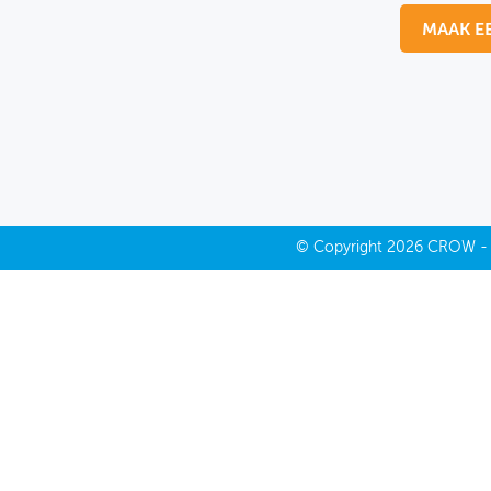
MAAK E
MIJN PROFIEL
GEBRUIKER
©
Copyright
2026 CROW 