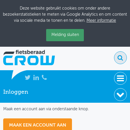
Deze website gebruikt cookies om onder andere
bezoekerstatistieken te meten via Google Analytics en om content
via sociale media te tonen en te delen.
Meer informatie
Melding sluiten
Inloggen
NIEUWS
IK HEB NOG GEEN ACCOUNT
BIJEENKOMSTEN
Maak een account aan via onderstaande knop.
KENNISBANK
MAAK EEN ACCOUNT AAN
ADRESSENBOEK