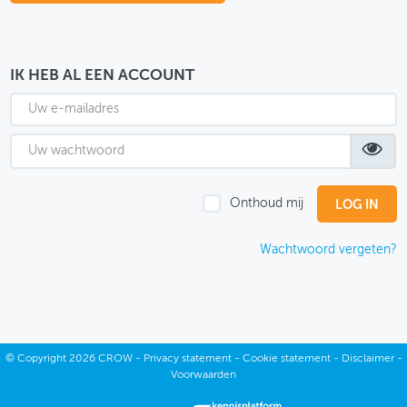
OVER FIETSBERAAD
THEMASITES
IK HEB AL EEN ACCOUNT
MIJN PROFIEL
GEBRUIKER
Onthoud mij
Wachtwoord vergeten?
©
Copyright
2026 CROW -
Privacy statement
-
Cookie statement
-
Disclaimer
-
Voorwaarden