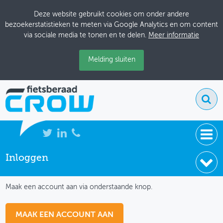
Deze website gebruikt cookies om onder andere
bezoekerstatistieken te meten via Google Analytics en om content
via sociale media te tonen en te delen.
Meer informatie
Melding sluiten
Inloggen
NIEUWS
IK HEB NOG GEEN ACCOUNT
BIJEENKOMSTEN
Maak een account aan via onderstaande knop.
KENNISBANK
MAAK EEN ACCOUNT AAN
ADRESSENBOEK