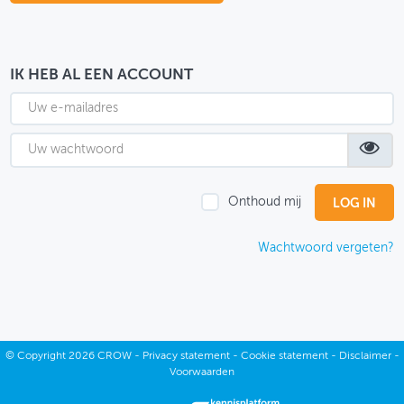
OVER FIETSBERAAD
THEMASITES
IK HEB AL EEN ACCOUNT
MIJN PROFIEL
GEBRUIKER
Onthoud mij
Wachtwoord vergeten?
©
Copyright
2026 CROW -
Privacy statement
-
Cookie statement
-
Disclaimer
-
Voorwaarden