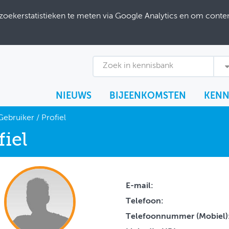
ekerstatistieken te meten via Google Analytics en om content
Zoek in kennisbank
NIEUWS
BIJEENKOMSTEN
KENN
Gebruiker
/
Profiel
fiel
E-mail:
Telefoon:
Telefoonnummer (Mobiel)