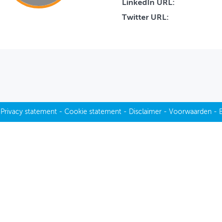
LinkedIn URL:
Twitter URL:
-
Privacy statement
-
Cookie statement
-
Disclaimer
-
Voorwaarden
-