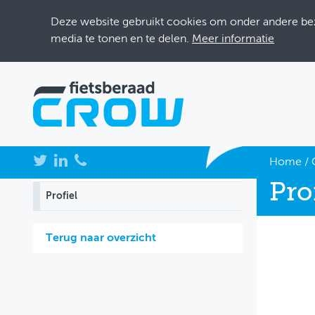
Deze website gebruikt cookies om onder andere bezo
media te tonen en te delen.
Meer informatie
NIEUWS
Home
/
Pro
BIJEENKOMSTEN
Profiel
KENNISBANK
Terug naar overzicht
ADRESSENBOEK
OVER FIETSBERAAD
THEMASITES