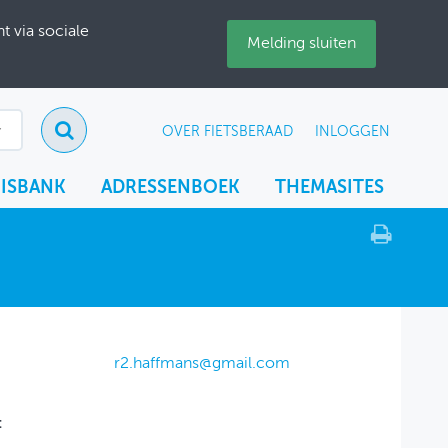
 via sociale
Melding sluiten
OVER FIETSBERAAD
INLOGGEN
ISBANK
ADRESSENBOEK
THEMASITES
r2.haffmans@gmail.com
: