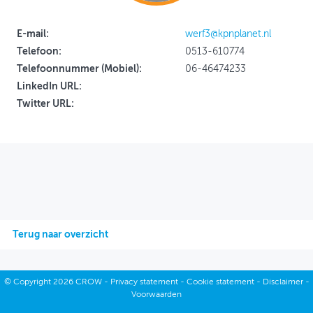
OVER FIETSBERAAD
E-mail:
werf3@kpnplanet.nl
Telefoon:
0513-610774
THEMASITES
Telefoonnummer (Mobiel):
06-46474233
MIJN PROFIEL
LinkedIn URL:
Twitter URL:
GEBRUIKER
Terug naar overzicht
©
Copyright
2026 CROW -
Privacy statement
-
Cookie statement
-
Disclaimer
-
Voorwaarden