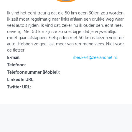
OVER FIETSBERAAD
Ik vind het echt treurig dat die 50 km geen 30km zou worden.
Ik zelf moet regelmatig naar links afslaan een drukke weg waar
THEMASITES
veel auto's rijden. Ik vind dat, zeker nu ik ouder ben, echt heel
onveilig. Met 50 km zijn ze zo snel bij je. dat je vrijwel altijd
MIJN PROFIEL
moet gaan afstappen. Fietspaden met 50 km is kiezen voor de
auto. Hebben ze geel last meer van remmend vlees. Niet voor
GEBRUIKER
de fietser.
E-mail:
rbeukert@zeelandnet.nl
Telefoon:
Telefoonnummer (Mobiel):
LinkedIn URL:
Twitter URL: