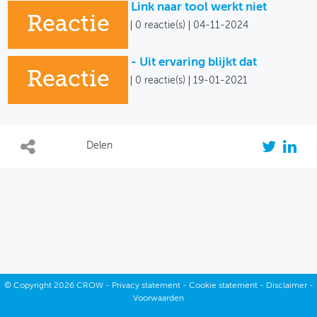
Link naar tool werkt niet
Reactie
0 reactie(s)
04-11-2024
- Uit ervaring blijkt dat
Reactie
0 reactie(s)
19-01-2021
Delen
©
Copyright
2026 CROW -
Privacy statement
-
Cookie statement
-
Disclaimer
-
Voorwaarden