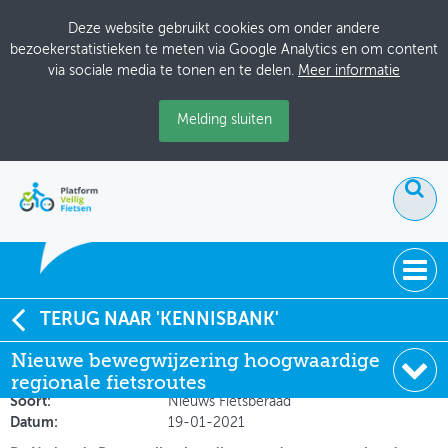
Deze website gebruikt cookies om onder andere
bezoekerstatistieken te meten via Google Analytics en om content
via sociale media te tonen en te delen.
Meer informatie
Melding sluiten
ACTUEEL
TERUG NAAR 'KENNISBANK'
Nieuwe bewegwijzering hoogwaardige regionale
Nieuwe bewegwijzering hoogwaardige
DOSSIERS
fietsroutes
regionale fietsroutes
BIJEENKOMSTEN
Soort:
Nieuws Fietsberaad
Datum:
19-01-2021
ONTWERPERSCAFÉ