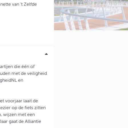
ette van 't Zelfde
artijen die één of
uden met de veiligheid
ligheidNL en
het voorjaar laait de
ier op de fiets zitten
n, wijzen met een
aar gaat de Alliantie