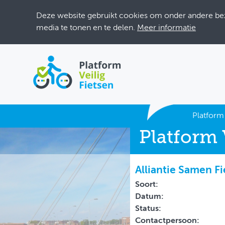
Deze website gebruikt cookies om onder andere bezo
media te tonen en te delen.
Meer informatie
ACTUEEL
Platform 
Platform 
DOSSIERS
BIJEENKOMSTEN
Alliantie Samen Fi
ONTWERPERSCAFÉ
Soort:
Datum:
INLOGGEN
Status:
Contactpersoon: