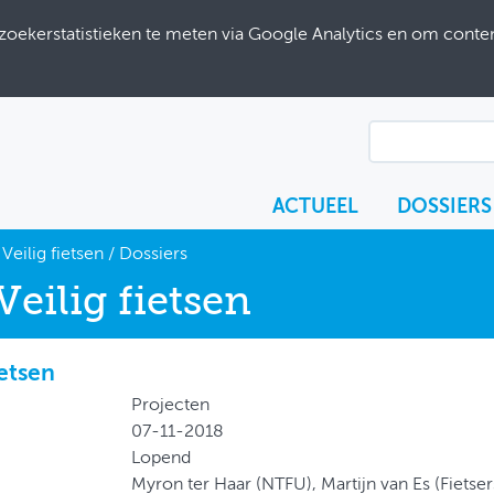
ekerstatistieken te meten via Google Analytics en om content
ACTUEEL
DOSSIERS
Veilig fietsen
/
Dossiers
Veilig fietsen
etsen
Projecten
07-11-2018
Lopend
Myron ter Haar (NTFU), Martijn van Es (Fietse