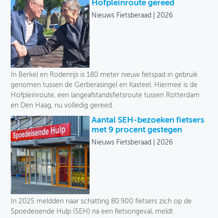
Onze selectie
Hofpleinroute gereed
Nieuws Fietsberaad
2026
OVER FIETSBERAAD
Uitgever
THEMASITES
Taal
MIJN PROFIEL
Jaar
In Berkel en Rodenrijs is 180 meter nieuw fietspad in gebruik
GEBRUIKER
genomen tussen de Gerberasingel en Kasteel. Hiermee is de
Hofpleinroute, een langeafstandsfietsroute tussen Rotterdam
en Den Haag, nu volledig gereed.
Aantal SEH-bezoeken fietsers
met 9 procent gestegen
Nieuws Fietsberaad
2026
In 2025 meldden naar schatting 80.900 fietsers zich op de
Spoedeisende Hulp (SEH) na een fietsongeval, meldt