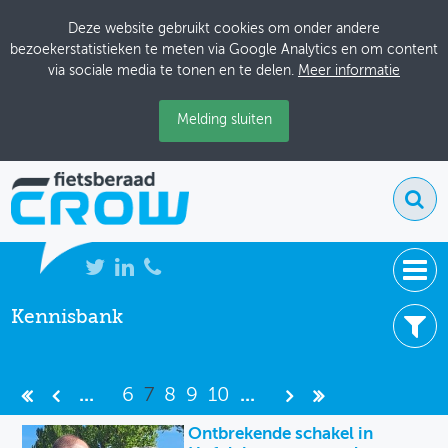
Deze website gebruikt cookies om onder andere
bezoekerstatistieken te meten via Google Analytics en om content
via sociale media te tonen en te delen.
Meer informatie
Melding sluiten
Kennisbank
NIEUWS
4540 resultaten
BIJEENKOMSTEN
Filter uw resultaten -
Wis filters
...
6
7
8
9
10
...
KENNISBANK
Item type
Ontbrekende schakel in
ADRESSENBOEK