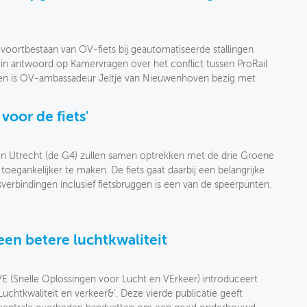
 voortbestaan van OV-fiets bij geautomatiseerde stallingen
s in antwoord op Kamervragen over het conflict tussen ProRail
sen is OV-ambassadeur Jeltje van Nieuwenhoven bezig met
voor de fiets'
 Utrecht (de G4) zullen samen optrekken met de drie Groene
oegankelijker te maken. De fiets gaat daarbij een belangrijke
tsverbindingen inclusief fietsbruggen is een van de speerpunten.
een betere luchtkwaliteit
Snelle Oplossingen voor Lucht en VErkeer) introduceert
Luchtkwaliteit en verkeer&'. Deze vierde publicatie geeft