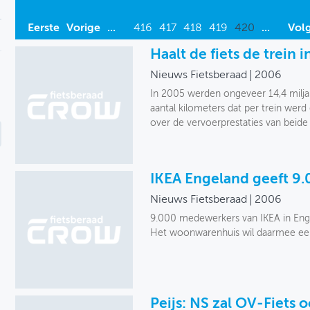
Eerste
Vorige
...
416
417
418
419
420
...
Vol
Haalt de fiets de trein i
Nieuws Fietsberaad
2006
In 2005 werden ongeveer 14,4 miljard
aantal kilometers dat per trein werd 
over de vervoerprestaties van beide
IKEA Engeland geeft 9.
Nieuws Fietsberaad
2006
9.000 medewerkers van IKEA in Enge
Het woonwarenhuis wil daarmee een 
Peijs: NS zal OV-Fiets 