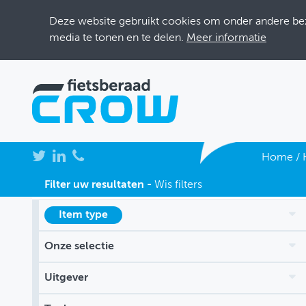
Deze website gebruikt cookies om onder andere bezo
media te tonen en te delen.
Meer informatie
NIEUWS
Home
/
BIJEENKOMSTEN
Filter uw resultaten -
Wis filters
KENNISBANK
Item type
ADRESSENBOEK
Onze selectie
OVER FIETSBERAAD
Uitgever
THEMASITES