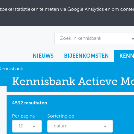
ekerstatistieken te meten via Google Analytics en om content
Zoek in kennisbank
NIEUWS
BIJEENKOMSTEN
KENN
Kennisbank
Kennisbank Actieve Mob
4532 resultaten
10
datum