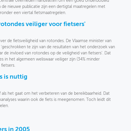
decentrale overheden handvatten om een goed onderbouwd
In de nieuwe publicatie zijn een dertigtal maatregelen met
ronder een viertal fietsmaatregelen.
otondes veiliger voor fietsers'
ver de fietsveiligheid van rotondes. De Vlaamse minister van
 'geschrokken te zijn van de resultaten van het onderzoek van
r de invloed van rotondes op de veiligheid van fietsers'. Dat
s in het algemeen weliswaar veiliger zijn (34% minder
fietsers.
 is nuttig
f als het gaat om het verbeteren van de bereikbaarheid. Dat
erkanalyses waarin ook de fiets is meegenomen. Toch leidt dit
elen.
ers in 2005