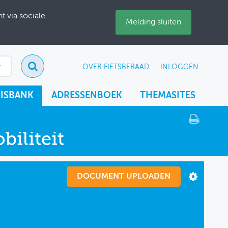
 via sociale
Melding sluiten
OVER FIETSBERAAD
INLOGGEN
ISBANK
ADRESSENBOEK
THEMASITES
iliteit
DOCUMENT UPLOADEN