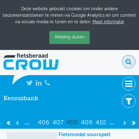
Deze website gebruikt cookies om onder andere
bezoekerstatistieken te meten via Google Analytics en om content
via sociale media te tonen en te delen.
Meer informatie
Melding sluiten
Kennisbank
NIEUWS
4532 resultaten
BIJEENKOMSTEN
Filter uw resultaten -
Wis filters
...
406
407
408
409
410
...
KENNISBANK
Item type
Fietsmodel voorspelt
ADRESSENBOEK