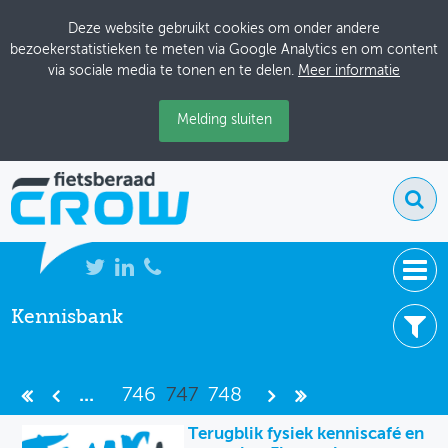
Deze website gebruikt cookies om onder andere
bezoekerstatistieken te meten via Google Analytics en om content
via sociale media te tonen en te delen.
Meer informatie
Melding sluiten
Kennisbank
NIEUWS
7475 resultaten
BIJEENKOMSTEN
Filter uw resultaten -
Wis filters
...
746
747
748
KENNISBANK
Item type
Terugblik fysiek kenniscafé en
ADRESSENBOEK