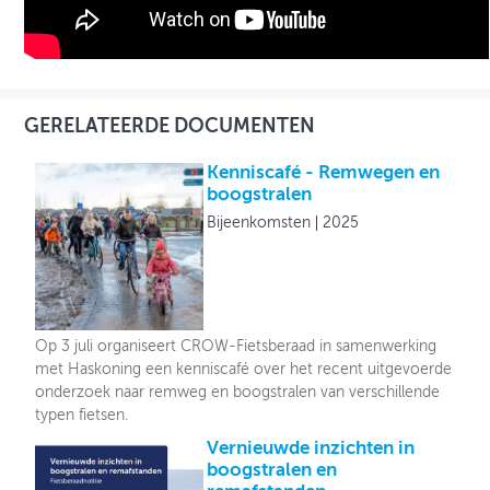
GERELATEERDE DOCUMENTEN
Kenniscafé - Remwegen en
boogstralen
Bijeenkomsten
2025
Op 3 juli organiseert CROW-Fietsberaad in samenwerking
met Haskoning een kenniscafé over het recent uitgevoerde
onderzoek naar remweg en boogstralen van verschillende
typen fietsen.
Vernieuwde inzichten in
boogstralen en