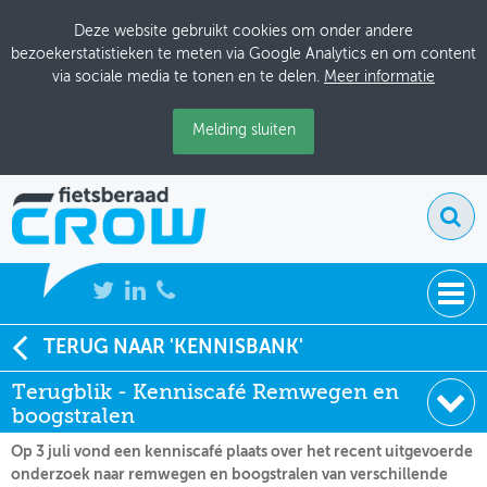
Deze website gebruikt cookies om onder andere
bezoekerstatistieken te meten via Google Analytics en om content
via sociale media te tonen en te delen.
Meer informatie
Melding sluiten
NIEUWS
TERUG NAAR 'KENNISBANK'
Soort:
Terugblik
Terugblik - Kenniscafé Remwegen en
BIJEENKOMSTEN
Datum:
05-08-2025
boogstralen
KENNISBANK
Op 3 juli vond een kenniscafé plaats over het recent uitgevoerde
onderzoek naar remwegen en boogstralen van verschillende
ADRESSENBOEK