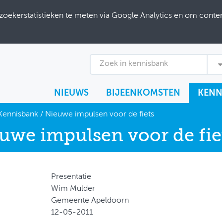
ekerstatistieken te meten via Google Analytics en om content
Zoek in kennisbank
NIEUWS
BIJEENKOMSTEN
KENN
Kennisbank
/
Nieuwe impulsen voor de fiets
uwe impulsen voor de fie
Presentatie
Wim Mulder
Gemeente Apeldoorn
12-05-2011