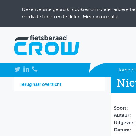
Deze website gebruikt cookies om onder andere bezo
media te tonen en te delen.
Meer informatie
NIEUWS
Home
/
Nie
BIJEENKOMSTEN
Terug naar overzicht
KENNISBANK
ADRESSENBOEK
Soort:
Auteur:
OVER FIETSBERAAD
Uitgever:
Datum:
THEMASITES