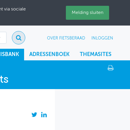
 via sociale
Melding sluiten
OVER FIETSBERAAD
INLOGGEN
ISBANK
ADRESSENBOEK
THEMASITES
ts