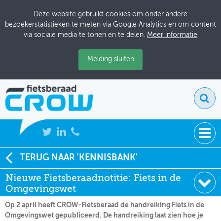
Deze website gebruikt cookies om onder andere
bezoekerstatistieken te meten via Google Analytics en om content
via sociale media te tonen en te delen.
Meer informatie
Melding sluiten
NIEUWS
TERUG NAAR 'KENNISBANK'
Soort:
Nieuws Fietsberaad
Nieuwe Fietsberaadnotitie: Fiets in de
BIJEENKOMSTEN
Datum:
07-04-2026
Omgevingswet
KENNISBANK
Op 2 april heeft CROW-Fietsberaad de handreiking Fiets in de
Omgevingswet gepubliceerd. De handreiking laat zien hoe je
ADRESSENBOEK