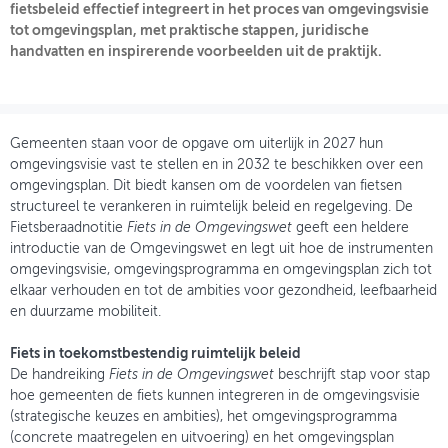
fietsbeleid effectief integreert in het proces van omgevingsvisie
tot omgevingsplan, met praktische stappen, juridische
OVER FIETSBERAAD
handvatten en inspirerende voorbeelden uit de praktijk.
THEMASITES
MIJN PROFIEL
Gemeenten staan voor de opgave om uiterlijk in 2027 hun
GEBRUIKER
omgevingsvisie vast te stellen en in 2032 te beschikken over een
omgevingsplan. Dit biedt kansen om de voordelen van fietsen
structureel te verankeren in ruimtelijk beleid en regelgeving. De
Fietsberaadnotitie
Fiets in de Omgevingswet
geeft een heldere
introductie van de Omgevingswet en legt uit hoe de instrumenten
omgevingsvisie, omgevingsprogramma en omgevingsplan zich tot
elkaar verhouden en tot de ambities voor gezondheid, leefbaarheid
en duurzame mobiliteit.
Fiets in toekomstbestendig ruimtelijk beleid
De handreiking
Fiets in de Omgevingswet
beschrijft stap voor stap
hoe gemeenten de fiets kunnen integreren in de omgevingsvisie
(strategische keuzes en ambities), het omgevingsprogramma
(concrete maatregelen en uitvoering) en het omgevingsplan