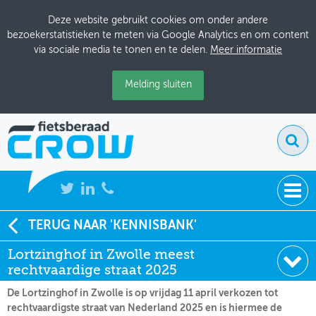
Deze website gebruikt cookies om onder andere
bezoekerstatistieken te meten via Google Analytics en om content
via sociale media te tonen en te delen.
Meer informatie
Melding sluiten
NIEUWS
TERUG NAAR 'KENNISBANK'
Soort:
Nieuws Fietsberaad
Lortzinghof in Zwolle meest
BIJEENKOMSTEN
Datum:
15-04-2025
rechtvaardige straat 2025
KENNISBANK
De Lortzinghof in Zwolle is op vrijdag 11 april verkozen tot
rechtvaardigste straat van Nederland 2025 en is hiermee de
ADRESSENBOEK