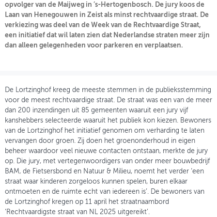
opvolger van de Maijweg in ’s-Hertogenbosch. De jury koos de
Laan van Henegouwen in Zeist als minst rechtvaardige straat. De
OVER FIETSBERAAD
verkiezing was deel van de Week van de Rechtvaardige Straat,
een initiatief dat wil laten zien dat Nederlandse straten meer zijn
THEMASITES
dan alleen gelegenheden voor parkeren en verplaatsen.
MIJN PROFIEL
GEBRUIKER
De Lortzinghof kreeg de meeste stemmen in de publieksstemming
voor de meest rechtvaardige straat. De straat was een van de meer
dan 200 inzendingen uit 85 gemeenten waaruit een jury vijf
kanshebbers selecteerde waaruit het publiek kon kiezen. Bewoners
van de Lortzinghof het initiatief genomen om verharding te laten
vervangen door groen. Zij doen het groenonderhoud in eigen
beheer waardoor veel nieuwe contacten ontstaan, merkte de jury
op. Die jury, met vertegenwoordigers van onder meer bouwbedrijf
BAM, de Fietsersbond en Natuur & Milieu, noemt het verder ‘een
straat waar kinderen zorgeloos kunnen spelen, buren elkaar
ontmoeten en de ruimte echt van iedereen is’. De bewoners van
de Lortzinghof kregen op 11 april het straatnaambord
‘Rechtvaardigste straat van NL 2025 uitgereikt’.