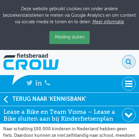
Deze website gebruikt cookies om onder andere
bezoekerstatistieken te meten via Google Analytics en om content
via sociale media te tonen en te delen.
Meer informatie
Melding sluiten
NIEUWS
TERUG NAAR 'KENNISBANK'
Soort:
Nieuws Fietsberaad
Lease a Bike en Team Visma – Lease a
BIJEENKOMSTEN
Datum:
02-07-2026
Bike sluiten aan bij Kinderfietsenplan
KENNISBANK
Naar schatting 100.000 kinderen in Nederland hebben geen
fiets. Daardoor kunnen ze niet zelfstandig naar school, meedoen
ADRESSENBOEK