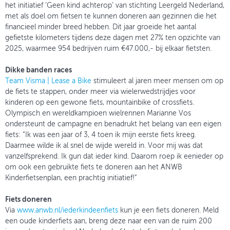
het initiatief ‘Geen kind achterop’ van stichting Leergeld Nederland,
met als doel om fietsen te kunnen doneren aan gezinnen die het
financieel minder breed hebben. Dit jaar groeide het aantal
gefietste kilometers tijdens deze dagen met 27% ten opzichte van
2025, waarmee 954 bedrijven ruim €47.000,- bij elkaar fietsten.
Dikke banden races
Team Visma | Lease a Bike
stimuleert al jaren meer mensen om op
de fiets te stappen, onder meer via wielerwedstrijdjes voor
kinderen op een gewone fiets, mountainbike of crossfiets.
Olympisch en wereldkampioen wielrennen Marianne Vos
ondersteunt de campagne en benadrukt het belang van een eigen
fiets: “Ik was een jaar of 3, 4 toen ik mijn eerste fiets kreeg.
Daarmee wilde ik al snel de wijde wereld in. Voor mij was dat
vanzelfsprekend. Ik gun dat ieder kind. Daarom roep ik eenieder op
om ook een gebruikte fiets te doneren aan het ANWB
Kinderfietsenplan, een prachtig initiatief!”
Fiets doneren
Via
www.anwb.nl/iederkindeenfiets
kun je een fiets doneren. Meld
een oude kinderfiets aan, breng deze naar een van de ruim 200