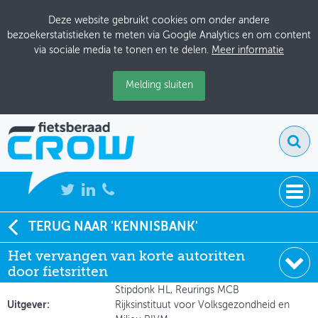
Deze website gebruikt cookies om onder andere
bezoekerstatistieken te meten via Google Analytics en om content
via sociale media te tonen en te delen.
Meer informatie
Melding sluiten
NIEUWS
TERUG NAAR 'KENNISBANK'
Soort:
Onderzoeksrapporten
Het vervangen van korte autoritten
BIJEENKOMSTEN
Auteur:
van Kempen EEMM, Swart W, Wendel-
door fietsritten
Vos GCW, Steinberger PE, Knol AB,
KENNISBANK
Stipdonk HL, Reurings MCB
Uitgever:
Rijksinstituut voor Volksgezondheid en
ADRESSENBOEK