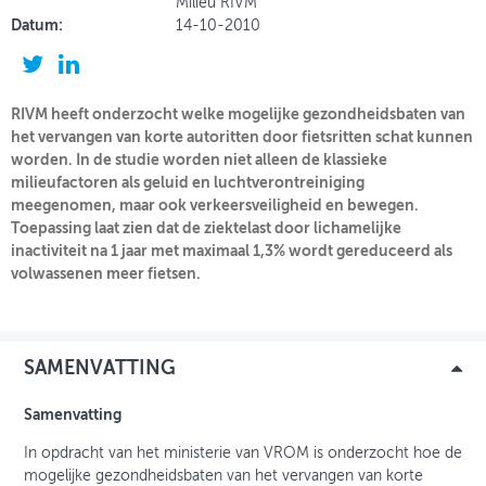
Milieu RIVM
Datum:
14-10-2010
OVER FIETSBERAAD
THEMASITES
RIVM heeft onderzocht welke mogelijke gezondheidsbaten van
MIJN PROFIEL
het vervangen van korte autoritten door fietsritten schat kunnen
worden. In de studie worden niet alleen de klassieke
GEBRUIKER
milieufactoren als geluid en luchtverontreiniging
meegenomen, maar ook verkeersveiligheid en bewegen.
Toepassing laat zien dat de ziektelast door lichamelijke
inactiviteit na 1 jaar met maximaal 1,3% wordt gereduceerd als
volwassenen meer fietsen.
SAMENVATTING
Samenvatting
In opdracht van het ministerie van VROM is onderzocht hoe de
mogelijke gezondheidsbaten van het vervangen van korte