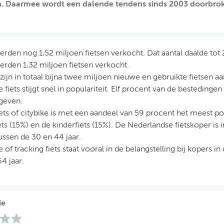
. Daarmee wordt een dalende tendens sinds 2003 doorbro
rden nog 1,52 miljoen fietsen verkocht. Dat aantal daalde tot 
erden 1,32 miljoen fietsen verkocht.
 zijn in totaal bijna twee miljoen nieuwe en gebruikte fietsen a
e fiets stijgt snel in populariteit. Elf procent van de bestedinge
egeven.
ets of citybike is met een aandeel van 59 procent het meest po
ets (15%) en de kinderfiets (15%). De Nederlandse fietskoper is in
ussen de 30 en 44 jaar.
 of tracking fiets staat vooral in de belangstelling bij kopers in
4 jaar.
ie