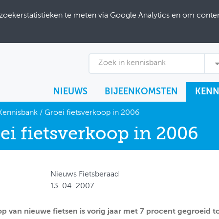
ekerstatistieken te meten via Google Analytics en om content
Zoek in kennisbank
NIEUWS
BIJEENKOMSTEN
KENN
Kennisbank
/
Groei fietsverkoop in 2006
ei fietsverkoop in 2006
Nieuws Fietsberaad
13-04-2007
p van nieuwe fietsen is vorig jaar met 7 procent gegroeid to