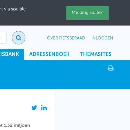
 via sociale
Melding sluiten
OVER FIETSBERAAD
INLOGGEN
ISBANK
ADRESSENBOEK
THEMASITES
t 1,32 miljoen