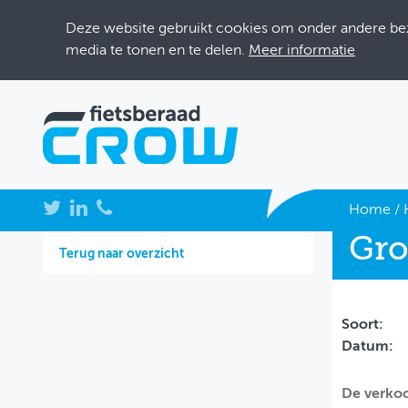
Deze website gebruikt cookies om onder andere bezo
media te tonen en te delen.
Meer informatie
NIEUWS
Home
/
Gro
BIJEENKOMSTEN
Terug naar overzicht
KENNISBANK
ADRESSENBOEK
Soort:
Datum:
OVER FIETSBERAAD
De verkoo
THEMASITES