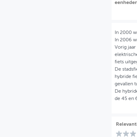
eenheden
MIJN PROFIEL
GEBRUIKER
In 2000 we
In 2006 w
Vorig jaar
elektrisch
fiets uitg
De stadsfi
hybride fi
gevallen t
De hybride
de 45 en 6
Relevant