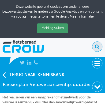
Deze website gebruikt cookies om onder andere
bezoekerstatistieken te meten via Google Analytics en om content
via sociale media te tonen en te delen.
Meer informatie
Melding sluiten
NIEUWS
TERUG NAAR 'KENNISBANK'
Soort:
Nieuws Fietsberaad
Fietsenplan Veluwe aanzienlijk duurder
BIJEENKOMSTEN
Datum:
05-08-2005
KENNISBANK
Het realiseren van een aansprekend fietsnetwerk voor de
Veluwe is aanzienlijk duurder dan aanvankelijk werd gedacht.
ADRESSENBOEK