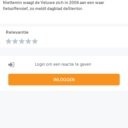
Niettemin waagt de Veluwe zich in 2006 aan een waar
fietsoffensief, zo meldt dagblad deStentor.
OVER FIETSBERAAD
THEMASITES
Relevantie
MIJN PROFIEL
GEBRUIKER
Login om een reactie te geven
INLOGGEN