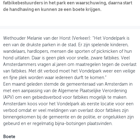
fatbikebestuurders in het park een waarschuwing, daarna start
de handhaving en kunnen ze een boete krijgen.
OVER FIETSBERAAD
THEMASITES
MIJN PROFIEL
Wethouder Melanie van der Horst (Verkeer): “Het Vondelpark is
een van de drukste parken in de stad. Er zijn spelende kinderen,
GEBRUIKER
wandelaars, hardlopers, mensen die sporten of picknicken of hun
hond uitlaten. Daar is geen plek voor snelle, zware fatbikes. Veel
Amsterdammers vragen al jaren om maatregelen tegen de overlast
van fatbikes. Met dit verbod moet het Vondelpark weer een veilige
en fijne plek worden waar iedereen durft te komen.”
Een maand geleden stemde de gemeenteraad van Amsterdam in
met een aanpassing van de Algemene Plaatselijke Verordening
(APV) om een gebiedsverbod voor fatbikes mogelijk te maken.
Amsterdam koos voor het Vondelpark als eerste locatie voor een
verbod omdat er veel meldingen van overlast door fatbikes zijn
binnengekomen bij de gemeente en de politie, er ongelukken zijn
gebeurd en er regelmatig bijna-botsingen plaatsvinden.
Boete