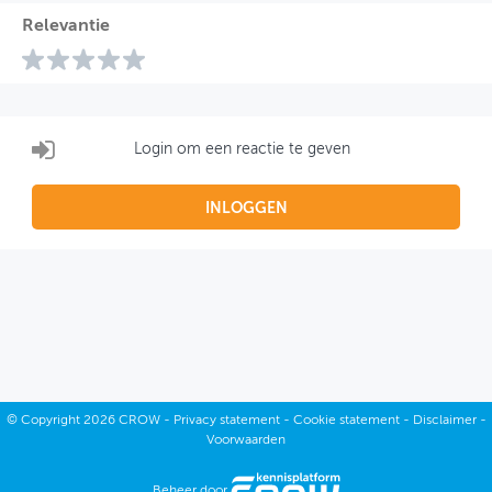
Relevantie
Login om een reactie te geven
INLOGGEN
©
Copyright
2026 CROW -
Privacy statement
-
Cookie statement
-
Disclaimer
-
Voorwaarden
Beheer door