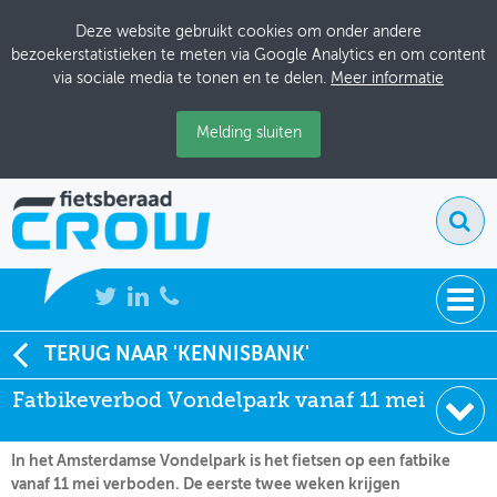
Deze website gebruikt cookies om onder andere
bezoekerstatistieken te meten via Google Analytics en om content
via sociale media te tonen en te delen.
Meer informatie
Melding sluiten
NIEUWS
TERUG NAAR 'KENNISBANK'
Soort:
Nieuws Fietsberaad
Fatbikeverbod Vondelpark vanaf 11 mei
BIJEENKOMSTEN
Datum:
07-04-2026
KENNISBANK
In het Amsterdamse Vondelpark is het fietsen op een fatbike
vanaf 11 mei verboden. De eerste twee weken krijgen
ADRESSENBOEK