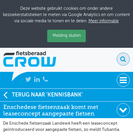
Deze website gebruikt cookies om onder andere
bezoekerstatistieken te meten via Google Analytics en om content
via sociale media te tonen en te delen.
Meer informatie
Melding sluiten
NIEUWS
TERUG NAAR 'KENNISBANK'
Soort:
Nieuws Fietsberaad
Enschedese fietsenzaak komt met
BIJEENKOMSTEN
Datum:
27-11-2025
leaseconcept aangepaste fietsen
KENNISBANK
De Enschede fietsenzaak Landewé heeft een leaseconcept
geïntroduceerd voor aangepaste fietsen, zo meldt Tubantia.
ADRESSENBOEK