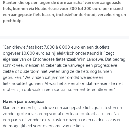
Klanten die opzien tegen de dure aanschaf van een aangepaste
fiets, kunnen via Noaberlease voor 200 tot 300 euro per maand
OVER FIETSBERAAD
een aangepaste fiets leasen, inclusief onderhoud, verzekering en
pechhulp.
THEMASITES
MIJN PROFIEL
GEBRUIKER
“Een driewielfiets kost 7.000 à 8.000 euro en een duofiets
ongeveer 10.000 euro als hij elektrisch ondersteund is,” zegt
eigenaar van de Enschedese fietsenzaak Wim Landewé. Dat bedrag
schrikt veel mensen af, zeker als ze vanwege een progressieve
ziekte of ouderdom niet weten lang ze de fiets nog kunnen
gebruiken. “We vinden dat jammer omdat we iedereen
fietsmobiliteit gunnen. Al was het alleen al omdat mensen die niet
mobiel zijn ook vaak in een sociaal isolement terechtkomen.”
Na een jaar opzegbaar
Klanten kunnen bij Landewé een aangepaste fiets gratis testen en
zonder grote investering vooraf een leasecontract afsluiten. Na
een jaar is dit zonder extra kosten opzegbaar en na drie jaar is er
de mogelijkheid voor overname van de fiets.