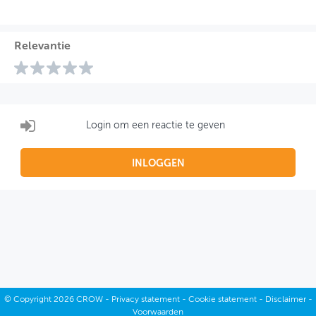
Relevantie
Login om een reactie te geven
INLOGGEN
©
Copyright
2026 CROW -
Privacy statement
-
Cookie statement
-
Disclaimer
-
Voorwaarden