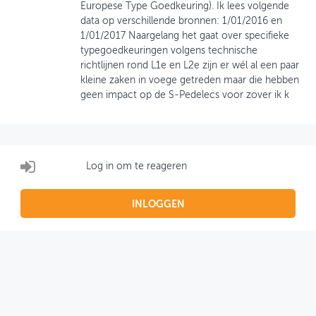
Europese Type Goedkeuring). Ik lees volgende
data op verschillende bronnen: 1/01/2016 en
OVER FIETSBERAAD
1/01/2017 Naargelang het gaat over specifieke
typegoedkeuringen volgens technische
THEMASITES
richtlijnen rond L1e en L2e zijn er wél al een paar
kleine zaken in voege getreden maar die hebben
MIJN PROFIEL
geen impact op de S-Pedelecs voor zover ik k
GEBRUIKER
Log in om te reageren
INLOGGEN