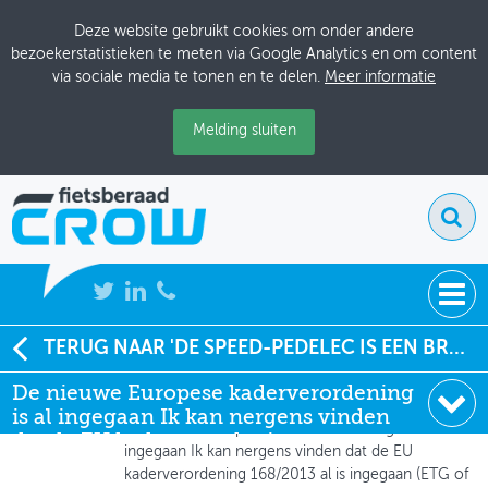
Deze website gebruikt cookies om onder andere
bezoekerstatistieken te meten via Google Analytics en om content
via sociale media te tonen en te delen.
Meer informatie
Melding sluiten
NIEUWS
TERUG NAAR 'DE SPEED-PEDELEC IS EEN BROMFIETS, ZONDER UITZONDERING'
Global Administrator
De nieuwe Europese kaderverordening
BIJEENKOMSTEN
26-04-2015 om 11:42
is al ingegaan Ik kan nergens vinden
De nieuwe Europese kaderverordening is al
KENNISBANK
dat de EU kaderverordeni
ingegaan Ik kan nergens vinden dat de EU
kaderverordening 168/2013 al is ingegaan (ETG of
ADRESSENBOEK