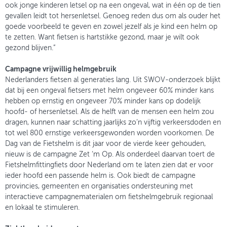
ook jonge kinderen letsel op na een ongeval, wat in één op de tien
gevallen leidt tot hersenletsel. Genoeg reden dus om als ouder het
goede voorbeeld te geven en zowel jezelf als je kind een helm op
te zetten. Want fietsen is hartstikke gezond, maar je wilt ook
gezond blijven.”
Campagne vrijwillig helmgebruik
Nederlanders fietsen al generaties lang. Uit SWOV-onderzoek blijkt
dat bij een ongeval fietsers met helm ongeveer 60% minder kans
hebben op ernstig en ongeveer 70% minder kans op dodelijk
hoofd- of hersenletsel. Als de helft van de mensen een helm zou
dragen, kunnen naar schatting jaarlijks zo’n vijftig verkeersdoden en
tot wel 800 ernstige verkeersgewonden worden voorkomen. De
Dag van de Fietshelm is dit jaar voor de vierde keer gehouden,
nieuw is de campagne Zet ‘m Op. Als onderdeel daarvan toert de
Fietshelmfittingfiets door Nederland om te laten zien dat er voor
ieder hoofd een passende helm is. Ook biedt de campagne
provincies, gemeenten en organisaties ondersteuning met
interactieve campagnematerialen om fietshelmgebruik regionaal
en lokaal te stimuleren.