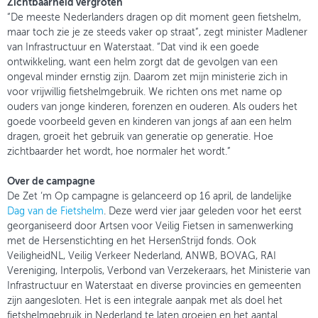
Zichtbaarheid vergroten
“De meeste Nederlanders dragen op dit moment geen fietshelm,
maar toch zie je ze steeds vaker op straat”, zegt minister Madlener
van Infrastructuur en Waterstaat. “Dat vind ik een goede
ontwikkeling, want een helm zorgt dat de gevolgen van een
ongeval minder ernstig zijn. Daarom zet mijn ministerie zich in
voor vrijwillig fietshelmgebruik. We richten ons met name op
ouders van jonge kinderen, forenzen en ouderen. Als ouders het
goede voorbeeld geven en kinderen van jongs af aan een helm
dragen, groeit het gebruik van generatie op generatie. Hoe
zichtbaarder het wordt, hoe normaler het wordt.”
Over de campagne
De Zet ‘m Op campagne is gelanceerd op 16 april, de landelijke
Dag van de Fietshelm
. Deze werd vier jaar geleden voor het eerst
georganiseerd door Artsen voor Veilig Fietsen in samenwerking
met de Hersenstichting en het HersenStrijd fonds. Ook
VeiligheidNL, Veilig Verkeer Nederland, ANWB, BOVAG, RAI
Vereniging, Interpolis, Verbond van Verzekeraars, het Ministerie van
Infrastructuur en Waterstaat en diverse provincies en gemeenten
zijn aangesloten. Het is een integrale aanpak met als doel het
fietshelmgebruik in Nederland te laten groeien en het aantal