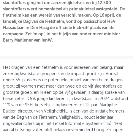
slachtoffers ging het om aanzienlijk letsel, en bij 12.500
slachtoffers werd hersenletsel als primair letsel vastgesteld. De
OVER FIETSBERAAD
fietshelm kan een wereld van verschil maken. Op 16 april, de
landelijke Dag van de Fietshelm, vond op basisschool HSV
THEMASITES
Nassaulaan in Den Haag de officiële kick-off plaats van de
campagne ‘Zet ‘m op’, in het bijzijn van onder meer minister
MIJN PROFIEL
Barry Madlener van IenW.
GEBRUIKER
Het dragen van een fietshelm is voor iedereen van belang, maar
zeker bij kwetsbare groepen kan de impact groot zijn. Vooral
onder 55-plussers is de potentiële impact van een helm dragen
groot: zij vormen met meer dan twee op de vijf slachtoffers de
grootste groep, en in een op de vijf gevallen is daarbij sprake van
hersenletsel. Ook jonge kinderen zijn kwetsbaar: in 2024 ontstond
11% van de SEH-fietsletsels bij kinderen tot 12 jaar. Martijntje
Bakker, directeur van VeiligheidNL, is een van de initiatiefnemers
van de Dag van de Fietshelm. VeiligheidNL houdt ieder jaar
ongevallencijfers bij in het Letsel Informatie Systeem (LIS): “Het
aantal fietsongevallen blijft helaas onverminderd hoog. Zo lopen