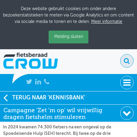
Deze website gebruikt cookies om onder andere
bezoekerstatistieken te meten via Google Analytics en om content
via sociale media te tonen en te delen.
Meer informatie
Melding sluiten
NIEUWS
TERUG NAAR 'KENNISBANK'
Soort:
Nieuws Fietsberaad
Campagne 'Zet 'm op' wil vrijwillig
BIJEENKOMSTEN
Datum:
24-04-2025
dragen fietshelm stimuleren
KENNISBANK
In 2024 kwamen 74.300 fietsers na een ongeval op de
Spoedeisende Hulp (SEH) terecht. Bij twee op de drie
ADRESSENBOEK