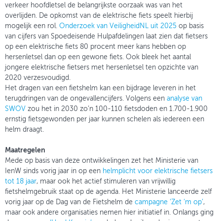
verkeer hoofdletsel de belangrijkste oorzaak was van het
overlijden. De opkomst van de elektrische fiets speelt hierbij
mogelijk een rol.
Onderzoek van VeiligheidNL uit 2025
op basis
van cijfers van Spoedeisende Hulpafdelingen laat zien dat fietsers
op een elektrische fiets 80 procent meer kans hebben op
hersenletsel dan op een gewone fiets. Ook bleek het aantal
jongere elektrische fietsers met hersenletsel ten opzichte van
2020 verzesvoudigd.
Het dragen van een fietshelm kan een bijdrage leveren in het
terugdringen van de ongevallencijfers. Volgens een
analyse van
SWOV
zou het in 2030 zo’n 100-110 fietsdoden en 1.700-1.900
ernstig fietsgewonden per jaar kunnen schelen als iedereen een
helm draagt.
Maatregelen
Mede op basis van deze ontwikkelingen zet het Ministerie van
IenW sinds vorig jaar in op een
helmplicht voor elektrische fietsers
tot 18 jaar
, maar ook het actief stimuleren van vrijwillig
fietshelmgebruik staat op de agenda. Het Ministerie lanceerde zelf
vorig jaar op de Dag van de Fietshelm de
campagne ‘Zet ‘m op’
,
maar ook andere organisaties nemen hier initiatief in. Onlangs ging