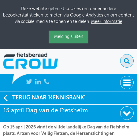
Deze website gebruikt cookies om onder andere
bezoekerstatistieken te meten via Google Analytics en om content
via sociale media te tonen en te delen.
Meer informatie
Melding sluiten
NIEUWS
TERUG NAAR 'KENNISBANK'
Soort:
Nieuws Fietsberaad
15 april Dag van de Fietshelm
BIJEENKOMSTEN
Datum:
14-04-2026
KENNISBANK
Op 15 april 2026 vindt de vijfde landelijke Dag van de Fietshelm
plaats. Artsen voor Veilig Fietsen, de Hersenstichting en
ADRESSENBOEK