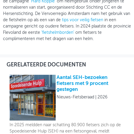
de campagne
‘Hard Koppie’
om helmgebruik onder jongeren te
normaliseren van start, georganiseerd door Stichting CC en de
Hersenstichting. De Vervoerregio Amsterdam nam het gebruik van
de fietshelm op als een van de
tips voor veilig fietsen
in een
campagne gericht op oudere fietsers. In 2024 plaatste de provincie
Flevoland de eerste
‘fietshelmborden’
om fietsers te
complimenteren met het dragen van een helm.
GERELATEERDE DOCUMENTEN
Aantal SEH-bezoeken
fietsers met 9 procent
gestegen
Nieuws-Fietsberaad
2026
In 2025 meldden naar schatting 80.900 fietsers zich op de
Spoedeisende Hulp (SEH) na een fietsongeval, meldt