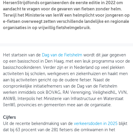
HersenStrijdfonds organiseerden de eerste editie in 2022 om
aandacht te vragen voor de gevaren van fietsen zonder helm.
OVER FIETSBERAAD
Terwijl het Ministerie van IenW een helmplicht voor jongeren op
e-fietsen overweegt zetten verschillende landelijke en regionale
THEMASITES
organisaties in op vrijwillig fietshelmgebruik.
MIJN PROFIEL
GEBRUIKER
Het startsein van de
Dag van de Fietshelm
wordt dit jaar gegeven
op een basisschool in Den Haag, met een leuk programma voor de
basisschoolkinderen. Verder zijn er in Nederland op veel plekken
activiteiten bij scholen, werkgevers en ziekenhuizen en haakt men
aan bij activiteiten gericht op de oudere fietser. Naast de
oorspronkelijke initiatiefnemers van de Dag van de Fietshelm
werken inmiddels ook BOVAG, RAI Vereniging, VeiligheidNL, VVN,
ANWB, Interpolis het Ministerie van Infrastructuur en Waterstaat
(IenW), provincies en gemeenten mee aan de organisatie.
Cijfers
Uit de recente bekendmaking van de
verkeersdoden in 2025
blijkt
dat bij 63 procent van de 281 fietsers die omkwamen in het