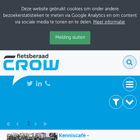
Deze website gebruikt cookies om onder andere
bezoekerstatistieken te meten via Google Analytics en om content
via sociale media te tonen en te delen.
Meer informatie
Melding sluiten
NIEUWS
4 resultaten
BIJEENKOMSTEN
Bijeenkomsten
1
KENNISBANK
Archief
Kenniscafé -
ADRESSENBOEK