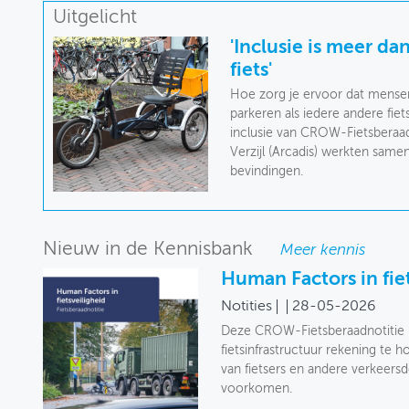
Uitgelicht
'Inclusie is meer d
fiets'
Hoe zorg je ervoor dat mensen
parkeren als iedere andere fiet
inclusie van CROW-Fietsberaad
Verzijl (Arcadis) werkten same
bevindingen.
Nieuw in de Kennisbank
Meer kennis
Human Factors in fie
Notities
28-05-2026
Deze CROW-Fietsberaadnotitie b
fietsinfrastructuur rekening te
van fietsers en andere verkeers
voorkomen.