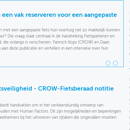
an een vak reserveren voor een aangepaste
 met een aangepaste fiets hun voertuig net zo makkelijk kunnen
ser? Die vraag staat centraal in de handreiking Fietsparkeren en
, die onlangs is verschenen. Yannick Kops (CROW) en Daan
n aan deze publicatie en vertellen in een interview over hun
tsveiligheid - CROW-Fietsberaad notitie
iedt handvatten om in het verkeerskundig ontwerp van
 houden met Human Factors. Dit zijn mogelijkheden en beperkingen
deelnemers bij het uitvoeren van rijtaken die ongevallen moeten