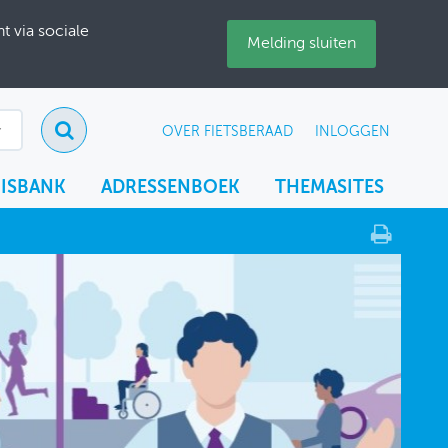
 via sociale
Melding sluiten
OVER FIETSBERAAD
INLOGGEN
ISBANK
ADRESSENBOEK
THEMASITES