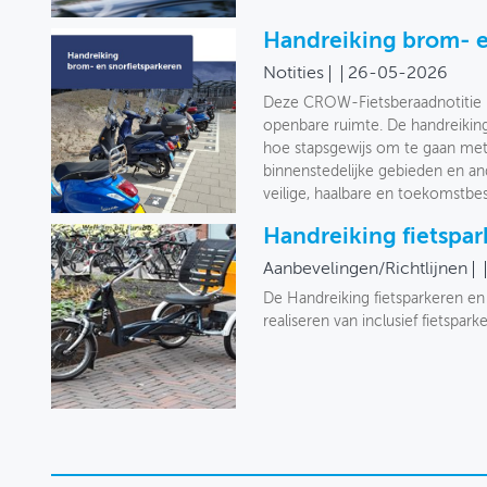
Handreiking brom- e
Notities
26-05-2026
Deze CROW-Fietsberaadnotitie bi
openbare ruimte. De handreiking
hoe stapsgewijs om te gaan met
binnenstedelijke gebieden en and
veilige, haalbare en toekomstbe
Handreiking fietspar
Aanbevelingen/Richtlijnen
De Handreiking fietsparkeren e
realiseren van inclusief fietspa