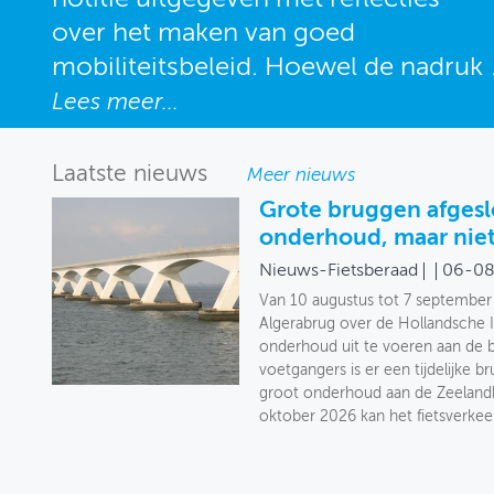
over het maken van goed
MIJN PROFIEL
mobiliteitsbeleid. Hoewel de nadruk
GEBRUIKER
in de notitie ligt op mobiliteitsbeleid
Lees meer...
binnen IenW, kunnen de reflecties
ook interessant zijn voor
Laatste nieuws
Meer nieuws
beleidsvorming bij andere
Grote bruggen afges
departementen of overheden.
onderhoud, maar niet 
Nieuws-Fietsberaad
06-0
Van 10 augustus tot 7 september 
Algerabrug over de Hollandsche 
onderhoud uit te voeren aan de b
voetgangers is er een tijdelijke b
groot onderhoud aan de Zeeland
oktober 2026 kan het fietsverke